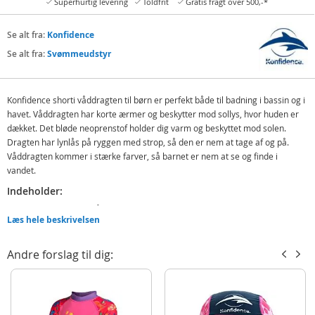
Superhurtig levering
Toldfrit
Gratis fragt over 500,-*
Se alt fra:
Konfidence
Se alt fra:
Svømmeudstyr
Konfidence shorti våddragten til børn er perfekt både til badning i bassin og i
havet. Våddragten har korte ærmer og beskytter mod sollys, hvor huden er
dækket. Det bløde neoprenstof holder dig varm og beskyttet mod solen.
Dragten har lynlås på ryggen med strop, så den er nem at tage af og på.
Våddragten kommer i stærke farver, så barnet er nem at se og finde i
vandet.
Indeholder:
Konfidence shorti våddragt
Læs hele beskrivelsen
Funktion:
Andre forslag til dig:
Varmeførende
Beskytter mod solen
Detaljer: