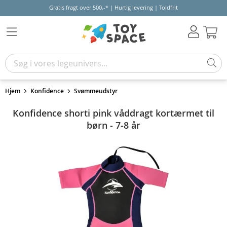
Gratis fragt over 500,-* | Hurtig levering | Toldfrit
Kur
Hjem
Konfidence
Svømmeudstyr
Konfidence shorti pink våddragt kortærmet til
børn - 7-8 år