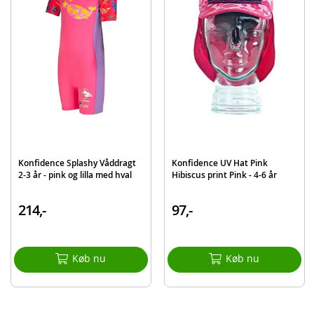
Farve: Pink
Stof: 80% neopren 20% lycra
Alder: 7-8 år
Produktdetaljer
Model
SW02-08
EAN
5060150981944
Konfidence Splashy Våddragt
Konfidence UV Hat Pink
2-3 år - pink og lilla med hval
Hibiscus print Pink - 4-6 år
214,-
97,-
Køb nu
Køb nu