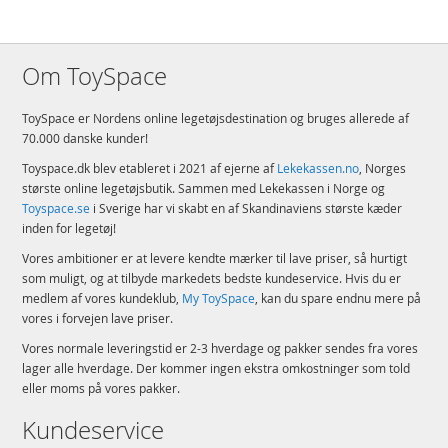
Om ToySpace
ToySpace er Nordens online legetøjsdestination og bruges allerede af
70.000 danske kunder!
Toyspace.dk blev etableret i 2021 af ejerne af
Lekekassen.no
, Norges
største online legetøjsbutik. Sammen med Lekekassen i Norge og
Toyspace.se
i Sverige har vi skabt en af Skandinaviens største kæder
inden for legetøj!
Vores ambitioner er at levere kendte mærker til lave priser, så hurtigt
som muligt, og at tilbyde markedets bedste kundeservice. Hvis du er
medlem af vores kundeklub,
My ToySpace
, kan du spare endnu mere på
vores i forvejen lave priser.
Vores normale leveringstid er 2-3 hverdage og pakker sendes fra vores
lager alle hverdage. Der kommer ingen ekstra omkostninger som told
eller moms på vores pakker.
Kundeservice