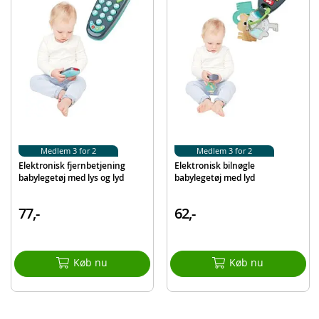
Produktdetaljer
Model
PH01F010
EAN
6953160685171
Medlem 3 for 2
Medlem 3 for 2
Elektronisk fjernbetjening
Elektronisk bilnøgle
babylegetøj med lys og lyd
babylegetøj med lyd
77,-
62,-
Køb nu
Køb nu