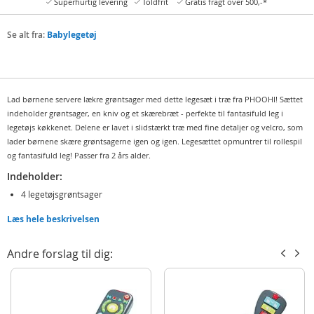
Superhurtig levering
Toldfrit
Gratis fragt over 500,-*
Se alt fra:
Babylegetøj
Lad børnene servere lækre grøntsager med dette legesæt i træ fra PHOOHI! Sættet
indeholder grøntsager, en kniv og et skærebræt - perfekte til fantasifuld leg i
legetøjs køkkenet. Delene er lavet i slidstærkt træ med fine detaljer og velcro, som
lader børnene skære grøntsagerne igen og igen. Legesættet opmuntrer til rollespil
og fantasifuld leg! Passer fra 2 års alder.
Indeholder:
4 legetøjsgrøntsager
Skærebræt
Læs hele beskrivelsen
Legetøjskniv
Andre forslag til dig:
Detaljer:
Materiale: træ
Mål: 22,5 x 15 x 2,5 cm (LxBxH)
Alder: fra 2 år