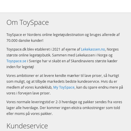
Om ToySpace
ToySpace er Nordens online legetøjsdestination og bruges allerede af
70.000 danske kunder!
Toyspace.dk blev etableret i 2021 af ejerne af
Lekekassen.no
, Norges
største online legetøjsbutik. Sammen med Lekekassen i Norge og
Toyspace.se
i Sverige har vi skabt en af Skandinaviens største kæder
inden for legetøj!
Vores ambitioner er at levere kendte mærker til lave priser, så hurtigt
som muligt, og at tilbyde markedets bedste kundeservice. Hvis du er
medlem af vores kundeklub,
My ToySpace
, kan du spare endnu mere på
vores i forvejen lave priser.
Vores normale leveringstid er 2-3 hverdage og pakker sendes fra vores
lager alle hverdage. Der kommer ingen ekstra omkostninger som told
eller moms på vores pakker.
Kundeservice