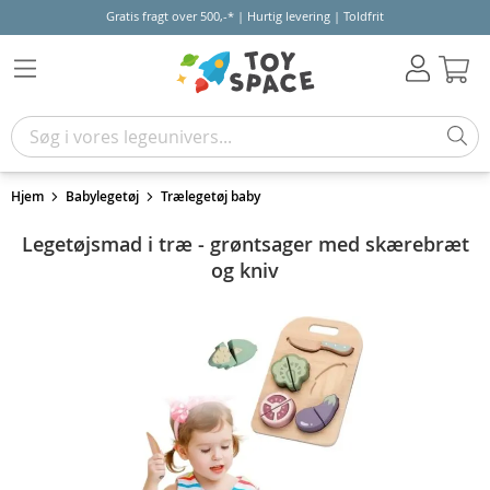
Gratis fragt over 500,-* | Hurtig levering | Toldfrit
Kur
Hjem
Babylegetøj
Trælegetøj baby
Legetøjsmad i træ - grøntsager med skærebræt
og kniv