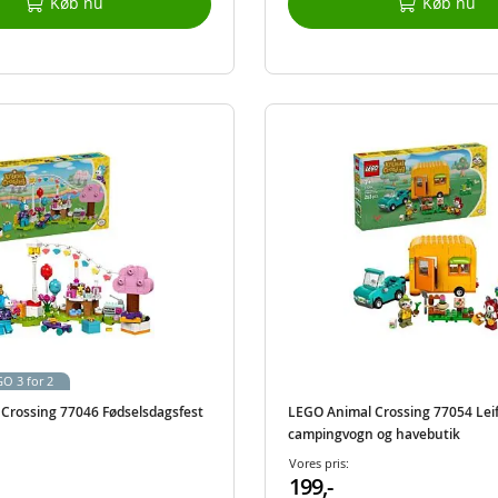
Køb nu
Køb nu
O 3 for 2
Crossing 77046 Fødselsdagsfest
LEGO Animal Crossing 77054 Lei
campingvogn og havebutik
Vores pris:
199,-