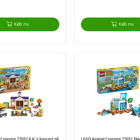
Køb nu
Køb nu
Crossing 77052 K.K.'s koncert på
LEGO Animal Crossing 77051 Fly