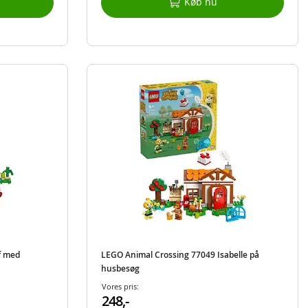
Køb nu
f med
LEGO Animal Crossing 77049 Isabelle på
husbesøg
Vores pris:
248,-