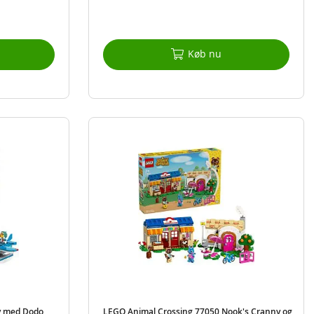
Køb nu
v med Dodo
LEGO Animal Crossing 77050 Nook's Cranny og