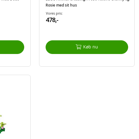
Rosie med sit hus
Vores pris:
478,-
Køb nu