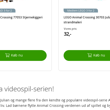
O 3 for 2
Medlem LEGO 3 for 2
Crossing 77053 Stjernekiggeri
LEGO Animal Crossing 30703 Jul
strandmaleri
Vores pris:
32,-
Køb nu
Køb nu
 videospil-serien!
 Julian og mange flere fra den kendte og populære videospil-serie 
ge liv. Lad børnene flytte Animal Crossing-verdenen ud af spillet o