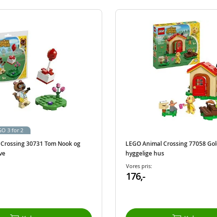
O 3 for 2
Crossing 30731 Tom Nook og
LEGO Animal Crossing 77058 Goldi
ve
hyggelige hus
Vores pris:
176,-