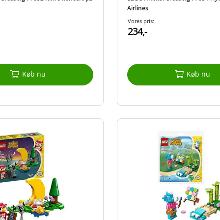
Airlines
Vores pris:
234,-
Køb nu
Køb nu