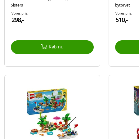
Sisters
bytorvet
Vores pris:
Vores pris:
298,-
510,-
Køb nu