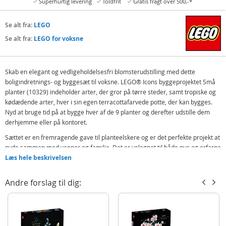
Superhurtig levering
Toldfrit
Gratis fragt over 500,-*
Se alt fra:
LEGO
Se alt fra:
LEGO for voksne
Skab en elegant og vedligeholdelsesfri blomsterudstilling med dette
boligindretnings- og byggesæt til voksne. LEGO® Icons byggeprojektet Små
planter (10329) indeholder arter, der gror på tørre steder, samt tropiske og
kødædende arter, hver i sin egen terracottafarvede potte, der kan bygges.
Nyd at bruge tid på at bygge hver af de 9 planter og derefter udstille dem
derhjemme eller på kontoret.
Sættet er en fremragende gave til planteelskere og er det perfekte projekt at
nyde sammen med venner og familie. Det er velegnet til både nye og erfarne
byggere og indeholder forskellige modeller med nem, mellem og avanceret
Læs hele beskrivelsen
byggekompleksitet. LEGO Builder appen indeholder en digital version af
byggevejledningerne, der følger med sættet.
Andre forslag til dig:
Udforsk en verden af afslapning med byggemodeller fra den botaniske LEGO
samling, en del af det inspirerende sortiment af LEGO byggesæt, der er
designet specielt til voksne.