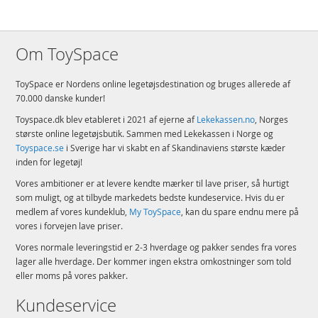
Antal klodser: 758
Alder: fra 18 år
Om ToySpace
Produktdetaljer
Model
10329
ToySpace er Nordens online legetøjsdestination og bruges allerede af
EAN
5702017567570
70.000 danske kunder!
Mærke
LEGO
Toyspace.dk blev etableret i 2021 af ejerne af
Lekekassen.no
, Norges
største online legetøjsbutik. Sammen med Lekekassen i Norge og
Aktuelt
Mest solgte
Toyspace.se
i Sverige har vi skabt en af Skandinaviens største kæder
inden for legetøj!
Vores ambitioner er at levere kendte mærker til lave priser, så hurtigt
som muligt, og at tilbyde markedets bedste kundeservice. Hvis du er
medlem af vores kundeklub,
My ToySpace
, kan du spare endnu mere på
vores i forvejen lave priser.
Vores normale leveringstid er 2-3 hverdage og pakker sendes fra vores
lager alle hverdage. Der kommer ingen ekstra omkostninger som told
eller moms på vores pakker.
Kundeservice