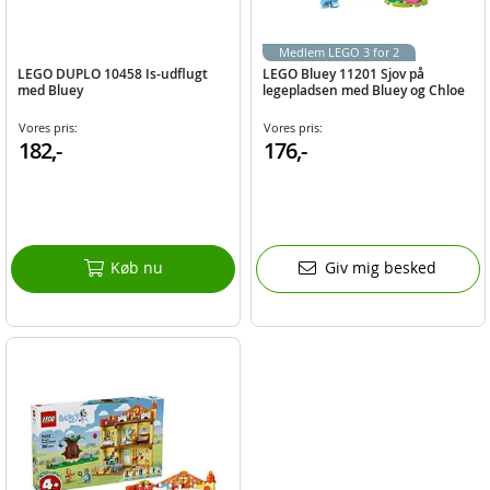
Medlem LEGO 3 for 2
LEGO DUPLO 10458 Is-udflugt
LEGO Bluey 11201 Sjov på
med Bluey
legepladsen med Bluey og Chloe
Vores pris:
Vores pris:
182,-
176,-
Køb nu
Giv mig besked