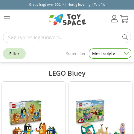
Gratis fragt over 500,-* | Hurtig levering | Toldfrit
Kur
Mest solgte
Filter
Sorter efter
LEGO Bluey