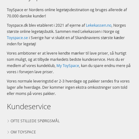
ToySpace er Nordens online legetøjsdestination og bruges allerede af
70.000 danske kunder!
Toyspace.dk blev etableret i 2021 af ejerne af
Lekekassen.no
, Norges
største online legetøjsbutik. Sammen med Lekekassen i Norge og
Toyspace.se
i Sverige har vi skabt en af Skandinaviens største kæder
inden for legetøj!
Vores ambitioner er at levere kendte mærker til lave priser, så hurtigt
som muligt, og at tilbyde markedets bedste kundeservice. Hvis du er
medlem af vores kundeklub,
My ToySpace
, kan du spare endnu mere på
vores i forvejen lave priser.
Vores normale leveringstid er 2-3 hverdage og pakker sendes fra vores
lager alle hverdage. Der kommer ingen ekstra omkostninger som told
eller moms på vores pakker.
Kundeservice
OFTE STILLEDE SPØRGSMÅL
OM TOYSPACE