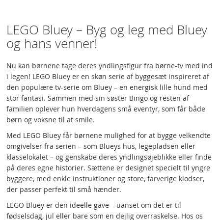
LEGO Bluey – Byg og leg med Bluey
og hans venner!
Nu kan børnene tage deres yndlingsfigur fra børne-tv med ind
i legen! LEGO Bluey er en skøn serie af byggesæt inspireret af
den populære tv-serie om Bluey – en energisk lille hund med
stor fantasi. Sammen med sin søster Bingo og resten af
familien oplever hun hverdagens små eventyr, som får både
børn og voksne til at smile.
Med LEGO Bluey får børnene mulighed for at bygge velkendte
omgivelser fra serien – som Blueys hus, legepladsen eller
klasselokalet – og genskabe deres yndlingsøjeblikke eller finde
på deres egne historier. Sættene er designet specielt til yngre
byggere, med enkle instruktioner og store, farverige klodser,
der passer perfekt til små hænder.
LEGO Bluey er den ideelle gave – uanset om det er til
fødselsdag, jul eller bare som en dejlig overraskelse. Hos os