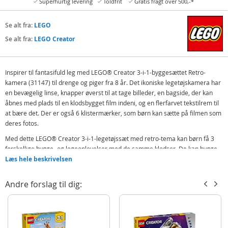
Superhurtig levering
Toldfrit
Gratis fragt over 500,-*
Se alt fra:
LEGO
Se alt fra:
LEGO Creator
Inspirer til fantasifuld leg med LEGO® Creator 3-i-1-byggesættet Retro-
kamera (31147) til drenge og piger fra 8 år. Det ikoniske legetøjskamera har
en bevægelig linse, knapper øverst til at tage billeder, en bagside, der kan
åbnes med plads til en klodsbygget film indeni, og en flerfarvet tekstilrem til
at bære det. Der er også 6 klistermærker, som børn kan sætte på filmen som
deres fotos.
Med dette LEGO® Creator 3-i-1-legetøjssæt med retro-tema kan børn få 3
forskellige bygge- og legeoplevelser med de samme klodser. De kan bygge
et legetøjskamera og derefter ombygge det til et retro-videokamera eller et
Læs hele beskrivelsen
retro-tv med antenne. Alle 3 modeller er seje udstillingsgenstande, som børn
kan sætte på en hylde.
Andre forslag til dig:
LEGO Creator 3-i-1-legetøj er fremragende gaver til børn med 3 forskellige
modeller i hver æske, som de vil elske at bygge, ombygge og bygge igen. 3-i-
1-sæt omfatter modeller, der appellerer til børns største interesser, bl.a.
superhurtige fartøjer, fantastiske dyr og detaljerede byscener.