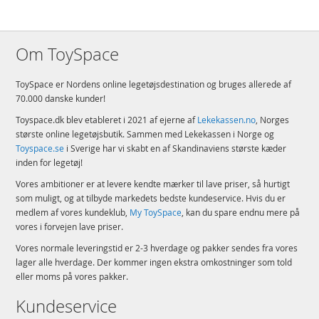
8 cm dybt
Detaljer:
Om ToySpace
Antall klosser: 261
Alder: fra 8 år
ToySpace er Nordens online legetøjsdestination og bruges allerede af
70.000 danske kunder!
Produktdetaljer
Model
31147
Toyspace.dk blev etableret i 2021 af ejerne af
Lekekassen.no
, Norges
EAN
5702017584966
største online legetøjsbutik. Sammen med Lekekassen i Norge og
Toyspace.se
i Sverige har vi skabt en af Skandinaviens største kæder
Mærke
LEGO
inden for legetøj!
Vores ambitioner er at levere kendte mærker til lave priser, så hurtigt
som muligt, og at tilbyde markedets bedste kundeservice. Hvis du er
medlem af vores kundeklub,
My ToySpace
, kan du spare endnu mere på
vores i forvejen lave priser.
Vores normale leveringstid er 2-3 hverdage og pakker sendes fra vores
lager alle hverdage. Der kommer ingen ekstra omkostninger som told
eller moms på vores pakker.
Kundeservice