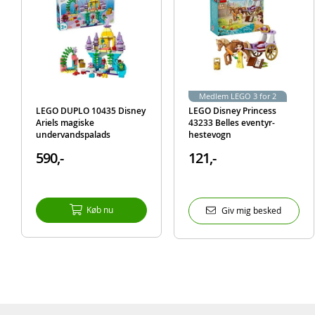
Medlem LEGO 3 for 2
LEGO DUPLO 10435 Disney
LEGO Disney Princess
Ariels magiske
43233 Belles eventyr-
undervandspalads
hestevogn
590,-
121,-
Køb nu
Giv mig besked