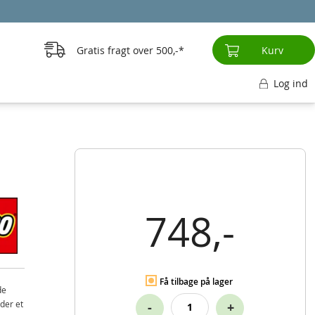
Gratis fragt over
500,-
Kurv
Log ind
748,-
Få tilbage på lager
de
der et
-
+