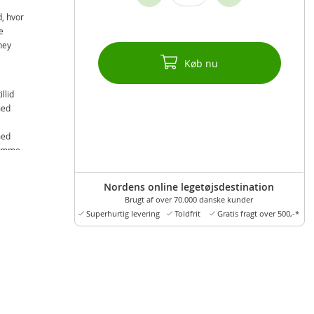
, hvor
e
ney
Køb nu
llid
med
med
gemme
tet
Nordens online legetøjsdestination
ne
Brugt af over 70.000 danske kunder
Superhurtig levering
Toldfrit
Gratis fragt over 500,-*
lads i
og
og
n
ts