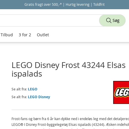
Gratis fragt over 500,-* | Hurtig levering | Toldfrit
Søg
Tilbud
3 for 2
Outlet
LEGO Disney Frost 43244 Elsas
ispalads
Se alt fra:
LEGO
Se alt fra:
LEGO Disney
Frost-fans og børn fra 6 år kan dykke ned i endeløs leg med det detaljere
LEGO® ǀ Disney Frost-byggelegetøj Elsas ispalads (43244). Æsken indehol