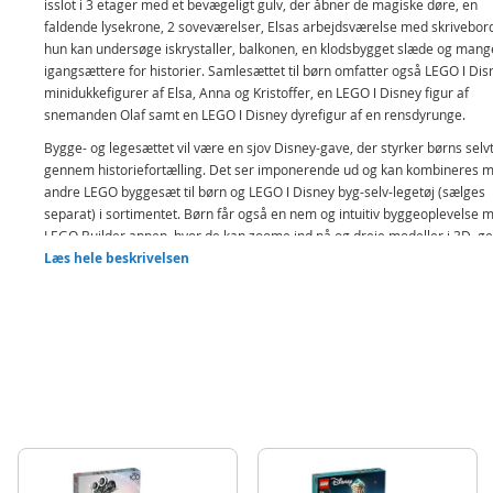
isslot i 3 etager med et bevægeligt gulv, der åbner de magiske døre, en
faldende lysekrone, 2 soveværelser, Elsas arbejdsværelse med skrivebord
hun kan undersøge iskrystaller, balkonen, en klodsbygget slæde og mang
igangsættere for historier. Samlesættet til børn omfatter også LEGO ǀ Dis
minidukkefigurer af Elsa, Anna og Kristoffer, en LEGO ǀ Disney figur af
snemanden Olaf samt en LEGO ǀ Disney dyrefigur af en rensdyrunge.
Bygge- og legesættet vil være en sjov Disney-gave, der styrker børns selvti
gennem historiefortælling. Det ser imponerende ud og kan kombineres 
andre LEGO byggesæt til børn og LEGO ǀ Disney byg-selv-legetøj (sælges
separat) i sortimentet. Børn får også en nem og intuitiv byggeoplevelse 
LEGO Builder appen, hvor de kan zoome ind på og dreje modeller i 3D, 
sæt og holde styr på fremskridt.
Læs hele beskrivelsen
Byggelegetøj – Inspirer piger og drenge fra 6 år med byg selv-legesæt
Elsas ispalads, hvor børn kan slippe fantasien fri og udspille deres eg
kreative historier
Palads fra Disneys Frost – Disney Frost-byggesættet indeholder et ispa
3 etager med et tårn, LEGO® ǀ Disney minidukkefigurer af Elsa, Anna 
Kristoffer og en LEGO ǀ Disney figur af snemanden Olaf
Slottets døre kan åbnes – Tryk eller træk i gulvet/trappen for at åbne 
lukke paladsets magiske døre, eller skab sjove legemuligheder med e
slæde, Elsa, Anna, Kristoffer, Olaf og rensdyrungen
Filminspiration i et LEGO® byggesæt – Glæd Disney-fans med paladse