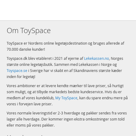
Detaljer:
Antal klodser: 1203
Alder: fra 9 år
Om ToySpace
Produktdetaljer
Model
71478
ToySpace er Nordens online legetøjsdestination og bruges allerede af
70.000 danske kunder!
EAN
5702017584249
Toyspace.dk blev etableret i 2021 af ejerne af
Lekekassen.no
, Norges
Mærke
LEGO
største online legetøjsbutik. Sammen med Lekekassen i Norge og
Toyspace.se
i Sverige har vi skabt en af Skandinaviens største kæder
inden for legetøj!
Vores ambitioner er at levere kendte mærker til lave priser, så hurtigt
som muligt, og at tilbyde markedets bedste kundeservice. Hvis du er
medlem af vores kundeklub,
My ToySpace
, kan du spare endnu mere på
vores i forvejen lave priser.
Vores normale leveringstid er 2-3 hverdage og pakker sendes fra vores
lager alle hverdage. Der kommer ingen ekstra omkostninger som told
eller moms på vores pakker.