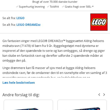
Brugt af over 70.000 danske kunder
Superhurtig levering
Toldfrit
Gratis fragt over 500,-*
Se alt fra:
LEGO
Se alt fra:
LEGO DREAMZzz
Giv fantasien vinger med LEGO® DREAMZzz™ byggesættet Aldrig-heksens
midnatsravn (71478) til børn fra 9 år. Byggelegetøjet med dyretema er
inspireret af den spændende tv-serie og kan ombygges, så drenge og piger
kan skabe en fantastisk ravn og derefter udforske 2 spændende måder at
ombygge den på.
Unge drømmere kan få masser af sjov med at bygge Aldrig-heksens
ondsindede ravn, før de omdanner den til en ravnehytte eller en samling af 3
mareridtsvæsner: et omvandrende hus, en kedeledderkop og en
kæmperavn! Legetøjet af et hus har tag og dør, der kan åbnes, edderkoppen
Læs hele beskrivelsen
har et bevægeligt bur og ben, og ravnen har poserbare vinger og fjer.
Andre forslag til dig:
Minifigurer af Mateo, Astrid, Aldrig-heksen, Dizzy og Dogan samt en figur af
Z-Blob gør eventyret levende. Byg-selv-sættet indeholder også
historiebaserede byggevejledninger, så børn kan fordybe sig i handlingen og
blive helte, når de hjælper drømmejægerne med at besejre Aldrig-heksen.