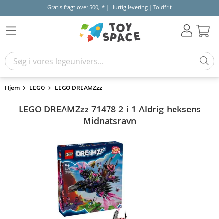
Gratis fragt over 500,-* | Hurtig levering | Toldfrit
Kur
Hjem
LEGO
LEGO DREAMZzz
LEGO DREAMZzz 71478 2-i-1 Aldrig-heksens
Midnatsravn