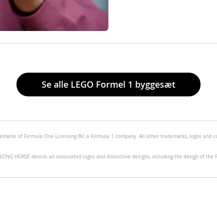
Se alle LEGO Formel 1 byggesæt
rks of Formula One Licensing BV, a Formula 1 company. All other trademarks, logos and copyr
G HORSE device, all associated logos and distinctive designs, including the design of the Fer