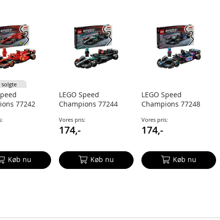
 solgte
Speed
LEGO Speed
LEGO Speed
ions 77242
Champions 77244
Champions 77248
 SF-24 F1-
Mercedes-AMG F1
BWT Alpine F1 Team
s:
Vores pris:
Vores pris:
l
W15-racerbil
A524-racerbil
174,-
174,-
Køb nu
Køb nu
Køb nu