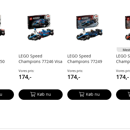
Mest
LEGO Speed
LEGO Speed
LEGO 
250
Champions 77246 Visa
Champions 77249
Champ
as F1
Cash App RB VCARB
Williams Racing FW46
Ferrari
Vores pris:
Vores pris:
Vores pri
erbil
01 F1-racerbil
F1-racerbil
racerbi
174,-
174,-
174,-
u
Køb nu
Køb nu