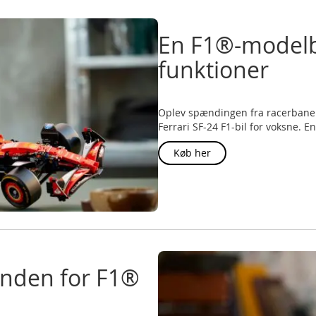
En F1®-modelbi
funktioner
Oplev spændingen fra racerbane
Ferrari SF-24 F1-bil for voksne. E
Køb her
inden for F1®