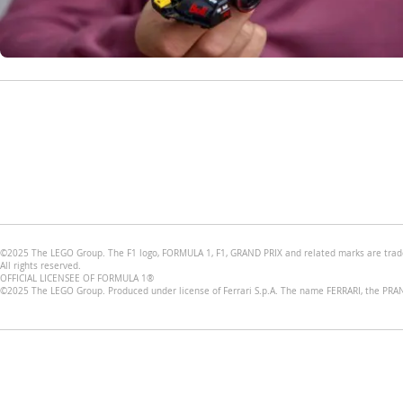
©2025 The LEGO Group. The F1 logo, FORMULA 1, F1, GRAND PRIX and related marks are tradema
All rights reserved.
OFFICIAL LICENSEE OF FORMULA 1®
©2025 The LEGO Group. Produced under license of Ferrari S.p.A. The name FERRARI, the PRANCIN