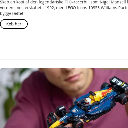
Skab en kopi af den legendariske F1®-racerbil, som Nigel Mansell kø
verdensmesterskabet i 1992, med LEGO Icons 10353 Williams Raci
byggesættet.
Køb her