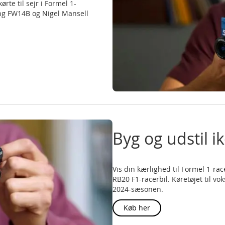
rte til sejr i Formel 1-
ng FW14B og Nigel Mansell
Byg og udstil i
Vis din kærlighed til Formel 1-
RB20 F1-racerbil. Køretøjet til vo
2024-sæsonen.
Køb her