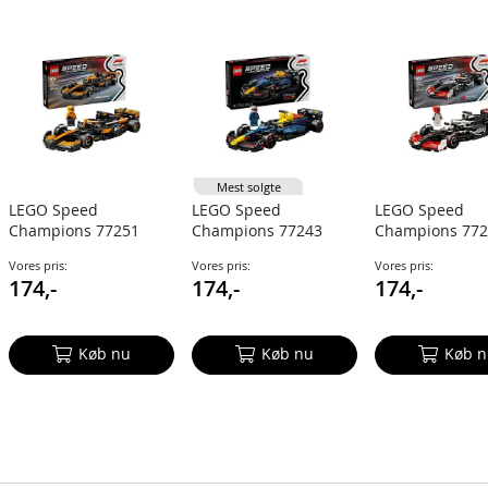
Mest solgte
LEGO Speed
LEGO Speed
LEGO Speed
Champions 77251
Champions 77243
Champions 77
McLaren F1 Team
Oracle Red Bull
MoneyGram Ha
Vores pris:
Vores pris:
Vores pris:
MCL38-racerbil
Racing RB20 F1-
Team VF-24-rac
174,-
174,-
174,-
racerbil
Køb nu
Køb nu
Køb n