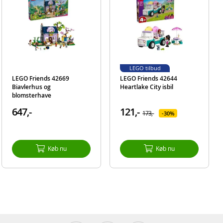
,
et til
 børn,
-sæt
des
LEGO tilbud
LEGO Friends 42669
LEGO Friends 42644
er
Biavlerhus og
Heartlake City isbil
blomsterhave
647,-
121,-
173,-
30%
Køb nu
Køb nu