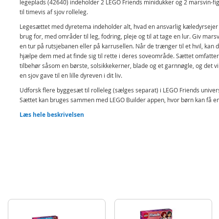
legeplads (42640) indeholder 2 LEGO Friends minidukker og 2 marsvin-fi
til timevis af sjov rolleleg.
Legesættet med dyretema indeholder alt, hvad en ansvarlig kæledyrsejer
brug for, med områder til leg, fodring, pleje og til at tage en lur. Giv mar
en tur på rutsjebanen eller på karrusellen. Når de trænger til et hvil, kan 
hjælpe dem med at finde sig til rette i deres soveområde. Sættet omfatter
tilbehør såsom en børste, solsikkekerner, blade og et garnnøgle, og det vi
en sjov gave til en lille dyreven i dit liv.
Udforsk flere byggesæt til rolleleg (sælges separat) i LEGO Friends univer
Sættet kan bruges sammen med LEGO Builder appen, hvor børn kan få e
intuitiv byggeoplevelse, når de zoomer ind på og drejer modeller i 3D, 
Læs hele beskrivelsen
sæt og holder styr på, hvor langt de er kommet, i takt med at de bygger.
Rolleleg for dyrevenner – Legetøjssættet Marsvin-legeplads til piger, 
og dyrefans fra 5 år indeholder 2 minidukker, 2 marsvin-figurer og til
til rolleleg
Legeplads med rutsjebane og karrusel – Legetiden bliver fuld af sjov, 
marsvinene rutsjer ned ad rutsjebanen og snurrer rundt på karruselle
inden de går til fodrings- og plejeområderne for at lade op
2 minidukker og 2 marsvin-figurer – Der er rig mulighed for kreativit
dette legetøj, som styrker sociale og følelsesmæssige færdigheder, n
fortæller historien om Aliya og Matilde, der knytter bånd over deres
kærlighed til marsvin