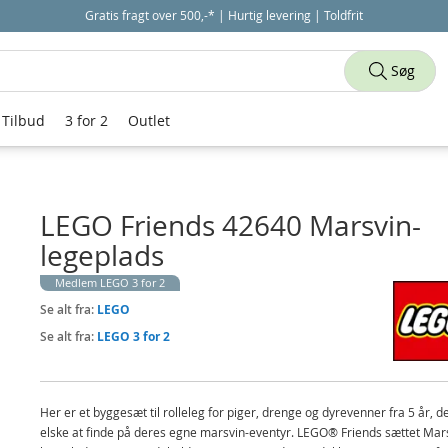
Gratis fragt over 500,-* | Hurtig levering | Toldfrit
Søg
Tilbud
3 for 2
Outlet
LEGO Friends 42640 Marsvin-
legeplads
Medlem LEGO 3 for 2
Se alt fra:
LEGO
Se alt fra:
LEGO 3 for 2
Her er et byggesæt til rolleleg for piger, drenge og dyrevenner fra 5 år, de
elske at finde på deres egne marsvin-eventyr. LEGO® Friends sættet Mar