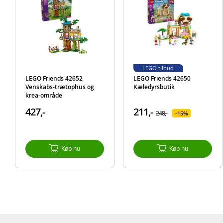
LEGO tilbud
LEGO Friends 42652
LEGO Friends 42650
Venskabs-trætophus og
Kæledyrsbutik
krea-område
427,-
211,-
248,-
15%
Køb nu
Køb nu