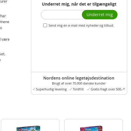
gurer
Underret mig, når det er tilgængeligt
Underret mig
 har
svinene
Send mig en e-mail med nyheder og tilbud.
du
l være
set.
n
gemmer
Nordens online legetøjsdestination
drenge
Brugt af over 70.000 danske kunder
behør
Superhurtig levering
Toldfrit
Gratis fragt over 500,-*
når
n,
et med
år børn