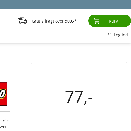
Gratis fragt over
500,-
Kurv
Log ind
77,-
r ville
svin-