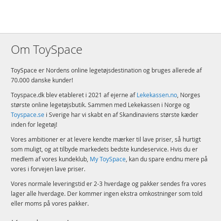
hjælper dig med at bygge med selvtillid
Naturligt valg for LEGO® fans – Denne byggemodel til voksne er én
blandt mange LEGO Ideas sæt, der alle er skabt af fandesignere, stemt
på af LEGO fans og produceret af LEGO Koncernen
Om ToySpace
Førsteklasses kvalitet – LEGO® klodser lever op til strenge
branchestandarder for kvalitet for at sikre, at de passer nemt og perfekt
sammen og bliver til robuste modeller
ToySpace er Nordens online legetøjsdestination og bruges allerede af
Sikkerhed frem for alt – LEGO® komponenter bliver kastet, opvarmet,
70.000 danske kunder!
klemt, vredet og analyseret omhyggeligt for at sikre, at de overholder
strenge internationale sikkerhedsstandarder
Toyspace.dk blev etableret i 2021 af ejerne af
Lekekassen.no
, Norges
største online legetøjsbutik. Sammen med Lekekassen i Norge og
Detaljer:
Toyspace.se
i Sverige har vi skabt en af Skandinaviens største kæder
Antal klodser: 2316
inden for legetøj!
Alder: fra 18 år
Vores ambitioner er at levere kendte mærker til lave priser, så hurtigt
som muligt, og at tilbyde markedets bedste kundeservice. Hvis du er
Produktdetaljer
Model
21333
medlem af vores kundeklub,
My ToySpace
, kan du spare endnu mere på
vores i forvejen lave priser.
EAN
5702017189840
Vores normale leveringstid er 2-3 hverdage og pakker sendes fra vores
Mærke
LEGO
lager alle hverdage. Der kommer ingen ekstra omkostninger som told
eller moms på vores pakker.
Aktuelt
Mest solgte