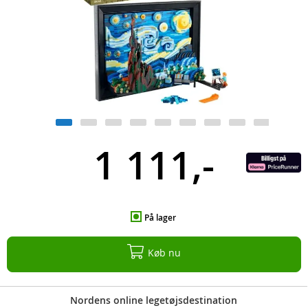
1 111,-
På lager
Køb nu
Nordens online legetøjsdestination