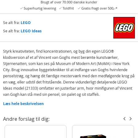
Brugt af over 70.000 danske kunder
Superhurtig levering
Toldfrit
Gratis fragt over 500,-*
Se alt fra:
LEGO
Se alt fra:
LEGO Ideas
Styrk kreativiteten, find koncentrationen, og byg din egen LEGO®
klodsversion af et af Vincent van Goghs mest berømte kunstværker,
Stjernenatten, som kan ses på Museum of Modern Art (MoMA) i New York
City. Brug innovative byggeteknikker til at indfange van Goghs hvirvlende
penselstrøg, og hæng dit færdige mesterværk med den medfølgende krog på
en væg, eller udstil det fritstående. Denne vidunderligt detaljerede LEGO
Ideas model (21333) omfatter en justerbar arm, hvor minifiguren af Vincent
van Gogh kan stå med sin pensel, sin palet og sit staffeli.
Find din indre kunstner frem
Læs hele beskrivelsen
Denne samlermodel vil være perfekt til dig selv eller som en gaveidé til
andre kunstelskere, og den indeholder en vejledning, der guider dig gennem
Andre forslag til dig:
hvert trin i den fordybende, kreative oplevelse.
Uendelige muligheder