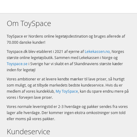
sæt med 1.050 elementer er over 24 cm høj, 16 cm bred og 6 cm dyb
Detaljer:
Om ToySpace
Antal klodser: 1050
Alder: fra 10 år
ToySpace er Nordens online legetøjsdestination og bruges allerede af
70.000 danske kunder!
Produktdetaljer
Model
75379
Toyspace.dk blev etableret i 2021 af ejerne af
Lekekassen.no
, Norges
EAN
5702017584379
største online legetøjsbutik. Sammen med Lekekassen i Norge og
Toyspace.se
i Sverige har vi skabt en af Skandinaviens største kæder
Mærke
LEGO
inden for legetøj!
Aktuelt
Mest solgte
Vores ambitioner er at levere kendte mærker til lave priser, så hurtigt
som muligt, og at tilbyde markedets bedste kundeservice. Hvis du er
medlem af vores kundeklub,
My ToySpace
, kan du spare endnu mere på
vores i forvejen lave priser.
Vores normale leveringstid er 2-3 hverdage og pakker sendes fra vores
lager alle hverdage. Der kommer ingen ekstra omkostninger som told
eller moms på vores pakker.
Kundeservice