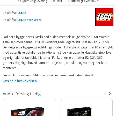
Superhurtig levering
Toldfrit
Gratis fragt over 500,-*
Se alt fra:
LEGO
Se alt fra:
LEGO Star Wars
Lad børn bygge deres kærlighed til den mest elskelige droide i Star Wars™
galaksen med denne LEGO® klodsbyggede legetøjsfigur af R2-D2 (75379).
Den legesyge bygge- og udstillingsmodel til drenge og piger fra 10 år er fyldt
med autentiske detaljer og funktioner, så de kan udspille klassiske øjeblikke
og originale fantasifulde historier. Funktionerne omfatter R2-D2's 360-
graders drejelige hoved samt et tredje ben, periskop og værktøj, der kan
monteres.
For at skabe en iøjnefaldende udstillingsgenstand indeholder dette
samlersæt af et byggelegetøj også en LEGO droidefigur af R2-D2, en særlig
Læs hele beskrivelsen
LEGO Star Wars 25-års jubilæumsminifigur af Darth Malak med et lyssværd
og en udstillingsstand samt en R2-D2-faktaplade.
Andre forslag til dig:
Sættet er en spændende gave til Star Wars fans og enhver med en passion
for Star Wars samlerobjekter. Byg det ved hjælp af den medfølgende trinvise
vejledning eller LEGO Builder appen, som indeholder zoom-, dreje- og
visningsværktøjer, der kan udvide den kreative oplevelse.