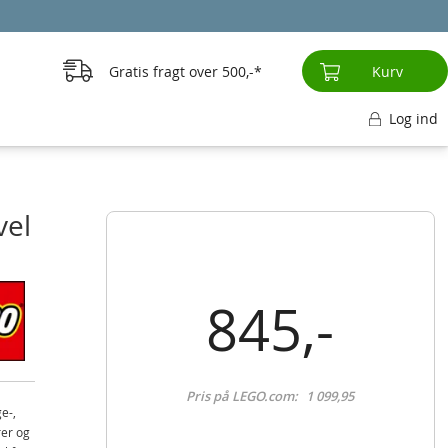
Gratis fragt over
500,-
Kurv
Log ind
vel
845,-
Pris på LEGO.com:
1 099,95
e-,
rer og