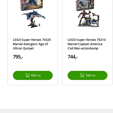
LEGO Super Heroes 76325
LEGO Super Heroes 76314
Marvel Avengers: Age of
Marvel Captain America:
Ultron Quinjet
Civil War-actionkamp
795,-
744,-
Køb nu
Køb nu