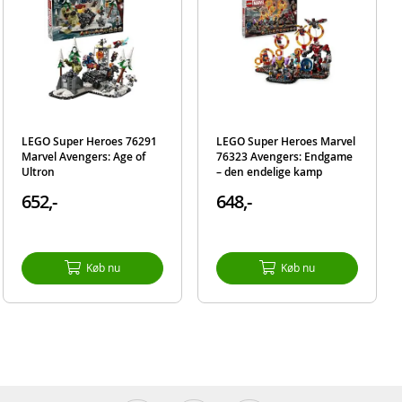
 stor,
-
 en
el
LEGO Super Heroes 76291
LEGO Super Heroes Marvel
Marvel Avengers: Age of
76323 Avengers: Endgame
Ultron
– den endelige kamp
nen
652,-
648,-
Køb nu
Køb nu