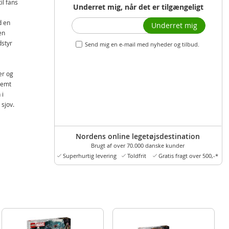
il fans
Underret mig, når det er tilgængeligt
d en
Underret mig
en
dstyr
Send mig en e-mail med nyheder og tilbud.
er og
nemt
 i
sjov.
Nordens online legetøjsdestination
s af
Brugt af over 70.000 danske kunder
Superhurtig levering
Toldfrit
Gratis fragt over 500,-*
rer:
,
ningen
våben,
an