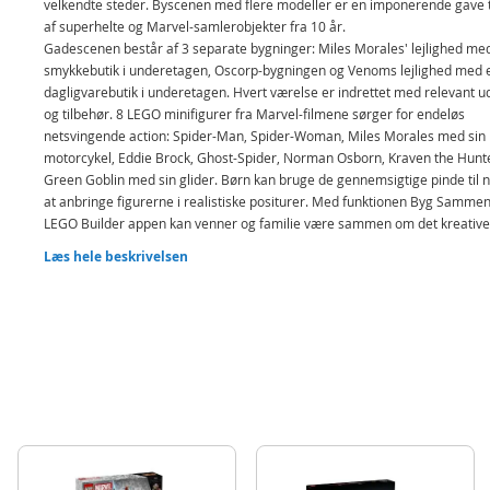
velkendte steder. Byscenen med flere modeller er en imponerende gave t
af superhelte og Marvel-samlerobjekter fra 10 år.
Gadescenen består af 3 separate bygninger: Miles Morales' lejlighed me
smykkebutik i underetagen, Oscorp-bygningen og Venoms lejlighed med 
dagligvarebutik i underetagen. Hvert værelse er indrettet med relevant u
og tilbehør. 8 LEGO minifigurer fra Marvel-filmene sørger for endeløs
netsvingende action: Spider-Man, Spider-Woman, Miles Morales med sin
motorcykel, Eddie Brock, Ghost-Spider, Norman Osborn, Kraven the Hunt
Green Goblin med sin glider. Børn kan bruge de gennemsigtige pinde til 
at anbringe figurerne i realistiske positurer. Med funktionen Byg Sammen
LEGO Builder appen kan venner og familie være sammen om det kreative 
Indeholder 808 elementer.
Læs hele beskrivelsen
Spider-Man-samlerbyggesæt til børn – Spider-Man mod Oscorp er et
LEGO® ǀ Marvel byg-selv-legetøj af høj kvalitet til drenge, piger og fan
superhelteaction fra 10 år
Superhelte-minifigurer – Byggelegetøjet indeholder 8 LEGO® minifigu
Spider-Man, Spider-Woman, Miles Morales, Eddie Brock, Ghost-Spider
Norman Osborn, Kraven the Hunter og Green Goblin
Byscene med flere modeller – Handlingen udspiller sig i og uden for 3
bygninger: Miles Morales' lejlighed over en smykkebutik, Oscorp-byg
og Venoms lejlighed over en dagligvarebutik
Realistisk rolleleg – Legetøjssættet indeholder en motorcykel, glider, 
relevant tilbehør i hvert rum og gennemsigtige pinde, så børn nemt k