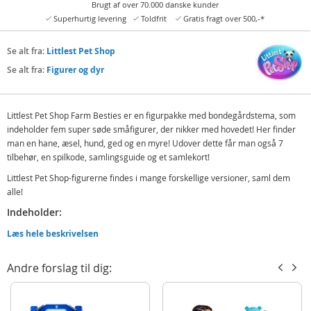
Brugt af over 70.000 danske kunder
Superhurtig levering
Toldfrit
Gratis fragt over 500,-*
Se alt fra:
Littlest Pet Shop
Se alt fra:
Figurer og dyr
Littlest Pet Shop Farm Besties er en figurpakke med bondegårdstema, som
indeholder fem super søde småfigurer, der nikker med hovedet! Her finder
man en hane, æsel, hund, ged og en myre! Udover dette får man også 7
tilbehør, en spilkode, samlingsguide og et samlekort!
Littlest Pet Shop-figurerne findes i mange forskellige versioner, saml dem
alle!
Indeholder:
5 dyrefigurer
Læs hele beskrivelsen
7 tilbehør - legetøjsmad, stakit og mere
Andre forslag til dig:
Samlekort
Samlingsguide
Spilkode til Roblox LPS