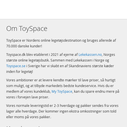
Om ToySpace
ToySpace er Nordens online legetøjsdestination og bruges allerede af
70.000 danske kunder!
Toyspace.dk blev etableret i 2021 af ejerne af
Lekekassen.no
, Norges
største online legetøjsbutik. Sammen med Lekekassen i Norge og
Toyspace.se
i Sverige har vi skabt en af Skandinaviens største kæder
inden for legetøj!
Vores ambitioner er at levere kendte mærker til lave priser, så hurtigt
som muligt, og at tilbyde markedets bedste kundeservice. Hvis du er
medlem af vores kundeklub,
My ToySpace
, kan du spare endnu mere på
vores i forvejen lave priser.
Vores normale leveringstid er 2-3 hverdage og pakker sendes fra vores
lager alle hverdage. Der kommer ingen ekstra omkostninger som told
eller moms på vores pakker.