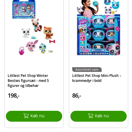
Detaljer
Alder: fra 4 år
Produktdetaljer
Model
00510
EAN
885561005103
Mærke
Littlest Pet Shop
Assorteret vare
Littlest Pet Shop Winter
Littlest Pet Shop Mini Plush –
Besties figursæt - med 5
krammedyr i bold
figurer og tilbehør
198,-
86,-
Køb nu
Køb nu