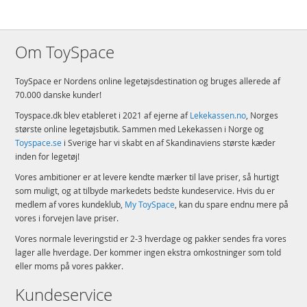
Om ToySpace
ToySpace er Nordens online legetøjsdestination og bruges allerede af
70.000 danske kunder!
Toyspace.dk blev etableret i 2021 af ejerne af
Lekekassen.no
, Norges
største online legetøjsbutik. Sammen med Lekekassen i Norge og
Toyspace.se
i Sverige har vi skabt en af Skandinaviens største kæder
inden for legetøj!
Vores ambitioner er at levere kendte mærker til lave priser, så hurtigt
som muligt, og at tilbyde markedets bedste kundeservice. Hvis du er
medlem af vores kundeklub,
My ToySpace
, kan du spare endnu mere på
vores i forvejen lave priser.
Vores normale leveringstid er 2-3 hverdage og pakker sendes fra vores
lager alle hverdage. Der kommer ingen ekstra omkostninger som told
eller moms på vores pakker.
Kundeservice