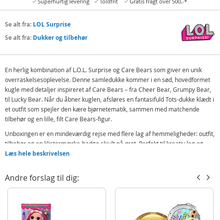
Superhurtig levering
Toldfrit
Gratis fragt over 500,-*
Se alt fra:
LOL Surprise
Se alt fra:
Dukker og tilbehør
En herlig kombination af L.O.L. Surprise og Care Bears som giver en unik
overraskelsesoplevelse. Denne samledukke kommer i en sød, hovedformet
kugle med detaljer inspireret af Care Bears – fra Cheer Bear, Grumpy Bear,
til Lucky Bear. Når du åbner kuglen, afsløres en fantasifuld Tots-dukke klædt i
et outfit som spejler den kære bjørnetematik, sammen med matchende
tilbehør og en lille, filt Care Bears-figur.
Unboxingen er en mindeværdig rejse med flere lag af hemmeligheder: outfit,
tilbehør og en klistermærke-badge skjult på øret. Perfekt til kreativ leg og
genfortælling af historier, og ideel som gave til børn fra fire år og opad.
Læs hele beskrivelsen
Indeholder:
Andre forslag til dig:
LOL Surprise Loves Care Bears Tots-dukke
Care Bears-inspireret outfit og tilbehør
Lille, filt Care Bears-figur/li>
Klistermærke-badge på emballagens “øre”