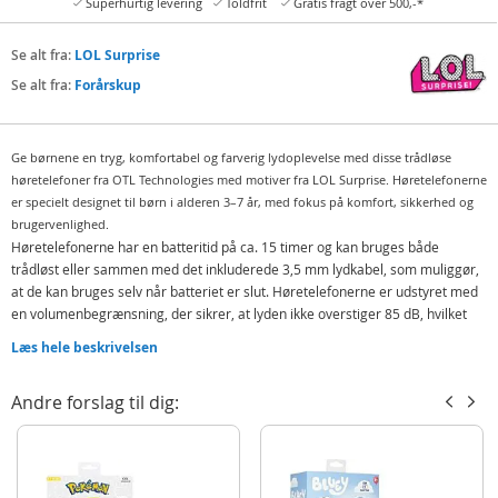
Superhurtig levering
Toldfrit
Gratis fragt over 500,-*
Se alt fra:
LOL Surprise
Se alt fra:
Forårskup
Ge børnene en tryg, komfortabel og farverig lydoplevelse med disse trådløse
høretelefoner fra OTL Technologies med motiver fra LOL Surprise. Høretelefonerne
er specielt designet til børn i alderen 3–7 år, med fokus på komfort, sikkerhed og
brugervenlighed.
Høretelefonerne har en batteritid på ca. 15 timer og kan bruges både
trådløst eller sammen med det inkluderede 3,5 mm lydkabel, som muliggør,
at de kan bruges selv når batteriet er slut. Høretelefonerne er udstyret med
en volumenbegrænsning, der sikrer, at lyden ikke overstiger 85 dB, hvilket
beskytter børns hørelse.
Læs hele beskrivelsen
Takket være deres ergonomiske design og de polstrede ørekopper kan
børnene komfortabelt lytte til musik, se film eller spille spil.
Andre forslag til dig:
Indeholder:
LOL Surprise høretelefoner
3,5 mm AUX-stereokabel