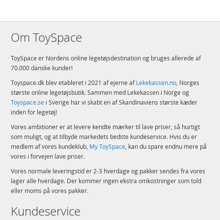
Om ToySpace
ToySpace er Nordens online legetøjsdestination og bruges allerede af
70.000 danske kunder!
Toyspace.dk blev etableret i 2021 af ejerne af
Lekekassen.no
, Norges
største online legetøjsbutik. Sammen med Lekekassen i Norge og
Toyspace.se
i Sverige har vi skabt en af Skandinaviens største kæder
inden for legetøj!
Vores ambitioner er at levere kendte mærker til lave priser, så hurtigt
som muligt, og at tilbyde markedets bedste kundeservice. Hvis du er
medlem af vores kundeklub,
My ToySpace
, kan du spare endnu mere på
vores i forvejen lave priser.
Vores normale leveringstid er 2-3 hverdage og pakker sendes fra vores
lager alle hverdage. Der kommer ingen ekstra omkostninger som told
eller moms på vores pakker.
Kundeservice