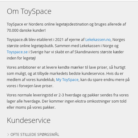
Om ToySpace
ToySpace er Nordens online legetøjsdestination og bruges allerede af
70.000 danske kunder!
Toyspace.dk blev etableret i 2021 af ejerne af
Lekekassen.no
, Norges
største online legetøjsbutik. Sammen med Lekekassen i Norge og
Toyspace.se
i Sverige har vi skabt en af Skandinaviens største kæder
inden for legetøj!
Vores ambitioner er at levere kendte mærker til lave priser, så hurtigt
som muligt, og at tilbyde markedets bedste kundeservice. Hvis du er
medlem af vores kundeklub,
My ToySpace
, kan du spare endnu mere på
vores i forvejen lave priser.
Vores normale leveringstid er 2-3 hverdage og pakker sendes fra vores
lager alle hverdage. Der kommer ingen ekstra omkostninger som told
eller moms på vores pakker.
Kundeservice
OFTE STILLEDE SPØRGSMÅL