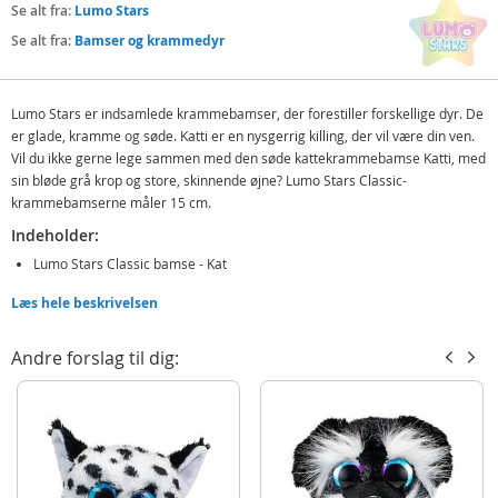
Se alt fra:
Lumo Stars
Se alt fra:
Bamser og krammedyr
Lumo Stars er indsamlede krammebamser, der forestiller forskellige dyr. De
er glade, kramme og søde. Katti er en nysgerrig killing, der vil være din ven.
Vil du ikke gerne lege sammen med den søde kattekrammebamse Katti, med
sin bløde grå krop og store, skinnende øjne? Lumo Stars Classic-
krammebamserne måler 15 cm.
Indeholder:
Lumo Stars Classic bamse - Kat
Læs hele beskrivelsen
Detaljer:
Mål: 15 cm (H)
Andre forslag til dig:
Navnedag: 25. November
Alder: fra 2 år
Produktdetaljer
Model
54991
EAN
6416739549910