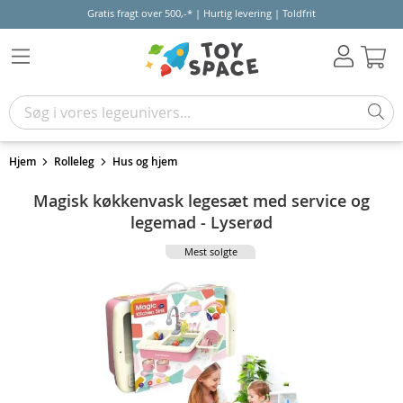
Gratis fragt over 500,-* | Hurtig levering | Toldfrit
Kur
Hjem
Rolleleg
Hus og hjem
Magisk køkkenvask legesæt med service og
legemad - Lyserød
Mest solgte