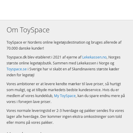
Om ToySpace
ToySpace er Nordens online legetøjsdestination og bruges allerede af
70.000 danske kunder!
Toyspace.dk blev etableret i 2021 af ejerne af
Lekekassen.no
, Norges
største online legetøjsbutik. Sammen med Lekekassen i Norge og
Toyspace.se
i Sverige har vi skabt en af Skandinaviens største kæder
inden for legetøj!
Vores ambitioner er at levere kendte mærker til lave priser, så hurtigt
som muligt, og at tilbyde markedets bedste kundeservice. Hvis du er
medlem af vores kundeklub,
My ToySpace
, kan du spare endnu mere på
vores i forvejen lave priser.
Vores normale leveringstid er 2-3 hverdage og pakker sendes fra vores
lager alle hverdage. Der kommer ingen ekstra omkostninger som told
eller moms på vores pakker.