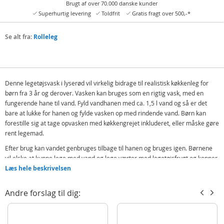
Brugt af over 70.000 danske kunder
Superhurtig levering
Toldfrit
Gratis fragt over 500,-*
Se alt fra:
Rolleleg
Denne legetøjsvask i lyserød vil virkelig bidrage til realistisk køkkenleg for
børn fra 3 år og derover. Vasken kan bruges som en rigtig vask, med en
fungerende hane til vand. Fyld vandhanen med ca. 1,5 l vand og så er det
bare at lukke for hanen og fylde vasken op med rindende vand. Børn kan
forestille sig at tage opvasken med køkkengrejet inkluderet, eller måske gøre
rent legemad.
Efter brug kan vandet genbruges tilbage til hanen og bruges igen. Børnene
vil elske at kunne lege med vand og lege værter med legetøjsfrugt og kopper
og tallerkener, som de så kan vaske. Fantastisk til køkkenleg og rolleleg, der
Læs hele beskrivelsen
stimulerer sanserne og kognitive færdigheder.
Andre forslag til dig:
Indeholder:
Legetøjsvask
2 kopper og 2 tallerkner