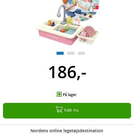
186,-
På lager
Køb nu
Nordens online legetøjsdestination