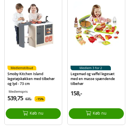
2 skåle
gaffel, ske, kniv
Leg mad
Opvaskemaskineskumbeholder
Detaljer:
Dimensioner vask: 56 x 27 x 30,5 cm (LxDxH)
Alder: fra 3 år
Produktdetaljer
Model
A2222-1202-2
Medlemstilbud
Medlem 3 for 2
Smoby Kitchen Island
Legemad og vaffel legesæt
EAN
7040698723600
legetøjskøkken med tilbehør
med en masse spændende
og lyd - 73 cm
tilbehør
Medlemspris
158,-
539,75
635,-
15%
Køb nu
Køb nu