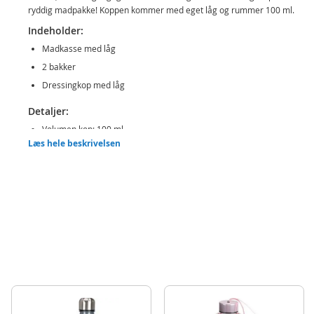
ryddig madpakke! Koppen kommer med eget låg og rummer 100 ml.
Indeholder:
Madkasse med låg
2 bakker
Dressingkop med låg
Detaljer:
Volumen kop: 100 ml
Læs hele beskrivelsen
Alder: fra 4 år
Produktdetaljer
Model
101000840
EAN
8719987866851