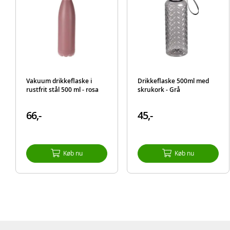
Vakuum drikkeflaske i
Drikkeflaske 500ml med
rustfrit stål 500 ml - rosa
skrukork - Grå
66,-
45,-
Køb nu
Køb nu