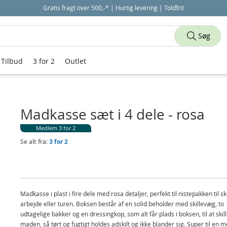
Gratis fragt over 500,-* | Hurtig levering | Toldfrit
Søg
Tilbud
3 for 2
Outlet
Madkasse sæt i 4 dele - rosa
Medlem 3 for 2
Se alt fra:
3 for 2
Madkasse i plast i fire dele med rosa detaljer, perfekt til nistepakken til sk
arbejde eller turen. Boksen består af en solid beholder med skillevæg, to
udtagelige bakker og en dressingkop, som alt får plads i boksen, til at skil
maden, så tørt og fugtigt holdes adskilt og ikke blander sig. Super til en 