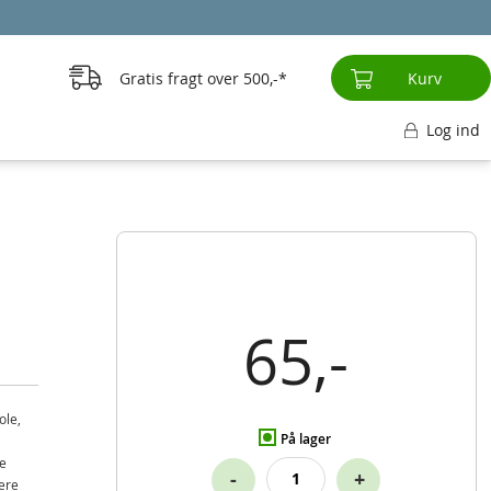
Gratis fragt over
500,-
Kurv
Log ind
65,-
ole,
På lager
le
-
+
mere