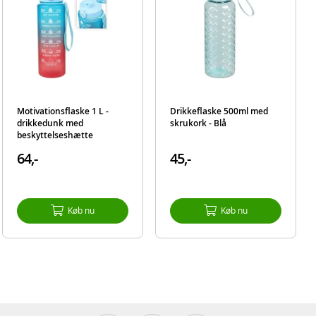
Motivationsflaske 1 L -
Drikkeflaske 500ml med
drikkedunk med
skrukork - Blå
beskyttelseshætte
64,-
45,-
Køb nu
Køb nu