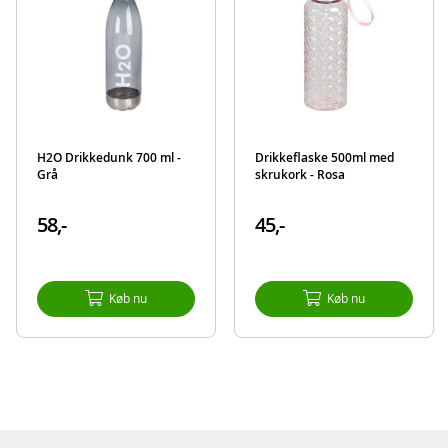
H2O Drikkedunk 700 ml -
Drikkeflaske 500ml med
Grå
skrukork - Rosa
58,-
45,-
Køb nu
Køb nu