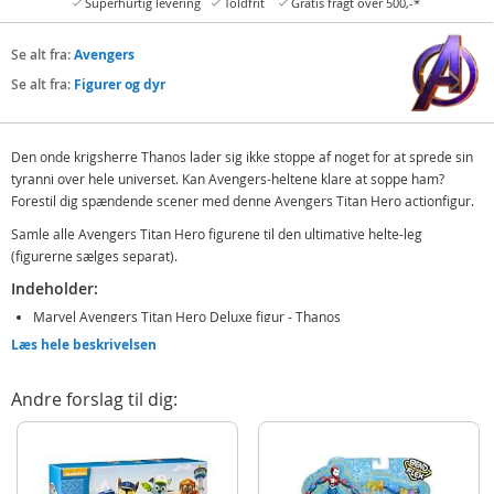
Superhurtig levering
Toldfrit
Gratis fragt over 500,-*
Se alt fra:
Avengers
Se alt fra:
Figurer og dyr
Den onde krigsherre Thanos lader sig ikke stoppe af noget for at sprede sin
tyranni over hele universet. Kan Avengers-heltene klare at soppe ham?
Forestil dig spændende scener med denne Avengers Titan Hero actionfigur.
Samle alle Avengers Titan Hero figurene til den ultimative helte-leg
(figurerne sælges separat).
Indeholder:
Marvel Avengers Titan Hero Deluxe figur - Thanos
Læs hele beskrivelsen
Detaljer:
Mål: ca. 30 cm
Andre forslag til dig:
Alder: fra 4 år
Produktdetaljer
Model
E7381