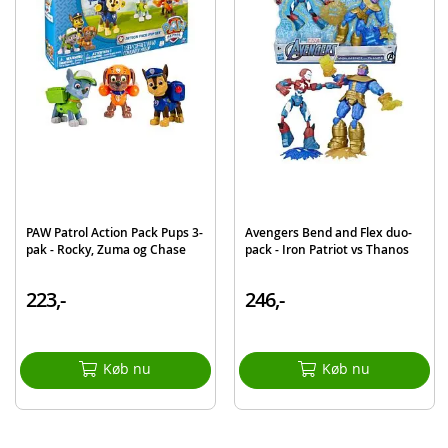
EAN
5010993812837
Mærke
Avengers
Aktuelt
Mest solgte
PAW Patrol Action Pack Pups 3-
Avengers Bend and Flex duo-
pak - Rocky, Zuma og Chase
pack - Iron Patriot vs Thanos
223,-
246,-
Køb nu
Køb nu