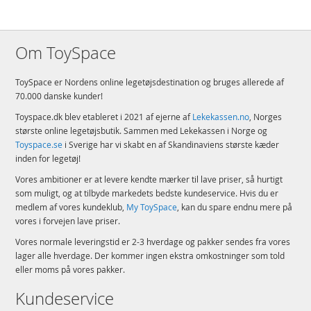
Om ToySpace
ToySpace er Nordens online legetøjsdestination og bruges allerede af
70.000 danske kunder!
Toyspace.dk blev etableret i 2021 af ejerne af
Lekekassen.no
, Norges
største online legetøjsbutik. Sammen med Lekekassen i Norge og
Toyspace.se
i Sverige har vi skabt en af Skandinaviens største kæder
inden for legetøj!
Vores ambitioner er at levere kendte mærker til lave priser, så hurtigt
som muligt, og at tilbyde markedets bedste kundeservice. Hvis du er
medlem af vores kundeklub,
My ToySpace
, kan du spare endnu mere på
vores i forvejen lave priser.
Vores normale leveringstid er 2-3 hverdage og pakker sendes fra vores
lager alle hverdage. Der kommer ingen ekstra omkostninger som told
eller moms på vores pakker.
Kundeservice