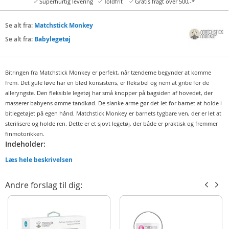
Superhurtig levering
Toldfrit
Gratis fragt over 500,-*
Se alt fra:
Matchstick Monkey
Se alt fra:
Babylegetøj
Bitringen fra Matchstick Monkey er perfekt, når tænderne begynder at komme
frem. Det gule løve har en blød konsistens, er fleksibel og nem at gribe for de
alleryngste. Den fleksible legetøj har små knopper på bagsiden af hovedet, der
masserer babyens ømme tandkød. De slanke arme gør det let for barnet at holde i
bitlegetøjet på egen hånd. Matchstick Monkey er barnets tygbare ven, der er let at
sterilisere og holde ren. Dette er et sjovt legetøj, der både er praktisk og fremmer
finmotorikken.
Indeholder:
Matchstick Monkey bitlegetøj
Læs hele beskrivelsen
Instruktioner
Andre forslag til dig:
Detaljer
Mål: ca. 10,5 cm (L)
Farve: gul
Materiale: BPA-fri, FDA og CE-certificeret silikone (madkvalitet)