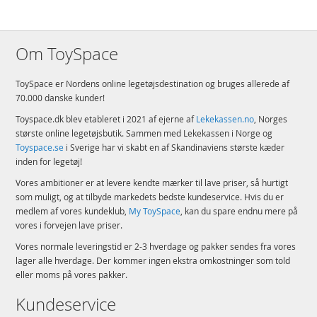
Om ToySpace
ToySpace er Nordens online legetøjsdestination og bruges allerede af
70.000 danske kunder!
Toyspace.dk blev etableret i 2021 af ejerne af
Lekekassen.no
, Norges
største online legetøjsbutik. Sammen med Lekekassen i Norge og
Toyspace.se
i Sverige har vi skabt en af Skandinaviens største kæder
inden for legetøj!
Vores ambitioner er at levere kendte mærker til lave priser, så hurtigt
som muligt, og at tilbyde markedets bedste kundeservice. Hvis du er
medlem af vores kundeklub,
My ToySpace
, kan du spare endnu mere på
vores i forvejen lave priser.
Vores normale leveringstid er 2-3 hverdage og pakker sendes fra vores
lager alle hverdage. Der kommer ingen ekstra omkostninger som told
eller moms på vores pakker.
Kundeservice