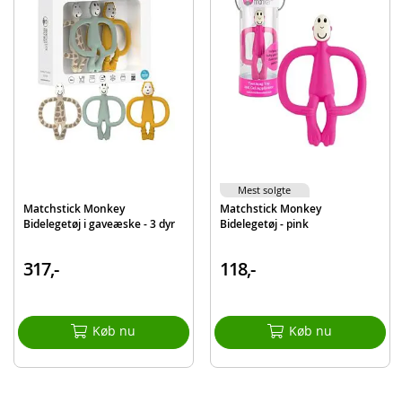
Alder: fra 3 måneder
Produktdetaljer
Model
910-501
EAN
705604684648
Mærke
Matchstick Monkey
Mest solgte
Matchstick Monkey
Matchstick Monkey
Bidelegetøj i gaveæske - 3 dyr
Bidelegetøj - pink
317,-
118,-
Køb nu
Køb nu