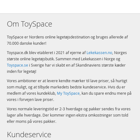
Om ToySpace
ToySpace er Nordens online legetøjsdestination og bruges allerede af
70.000 danske kunder!
Toyspace.dk blev etableret i 2021 af ejerne af
Lekekassen.no
, Norges
største online legetøjsbutik. Sammen med Lekekassen i Norge og
Toyspace.se
i Sverige har vi skabt en af Skandinaviens største kæder
inden for legetøj!
Vores ambitioner er at levere kendte mærker til lave priser, så hurtigt
som muligt, og at tilbyde markedets bedste kundeservice. Hvis du er
medlem af vores kundeklub,
My ToySpace
, kan du spare endnu mere på
vores i forvejen lave priser.
Vores normale leveringstid er 2-3 hverdage og pakker sendes fra vores
lager alle hverdage. Der kommer ingen ekstra omkostninger som told
eller moms på vores pakker.
Kundeservice