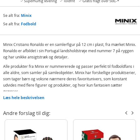
Superhurtig levering
Toldfrit
Gratis fragt over 500,-*
Se alt fra:
Minix
Se alt fra:
Fodbold
Minix Cristiano Ronaldo er en samlerfigur på 12 cm i plast, fra mærket Minix.
Ronaldo er afbildet i sin Portugal landsholdstrøje med nummer 7 på ryggen
og har unikke ansigtstræk og detaljer.
Alle produkter fra Minix er nummererede og passer perfekt til fodboldfans i
alle aldre, som samler på samleobjekter. Minix har forskellige produktserier,
som tager børn og voksne nærmere deres favoritunivers, som konstant
udvides med flere figurer og produkter, og hvor kun fantasien sætter
grænser.
Læs hele beskrivelsen
Indeholder:
MINIX Ronaldo figur - Portugal
Andre forslag til dig:
Detaljer:
Materiale: plast
Alder: fra 8 år