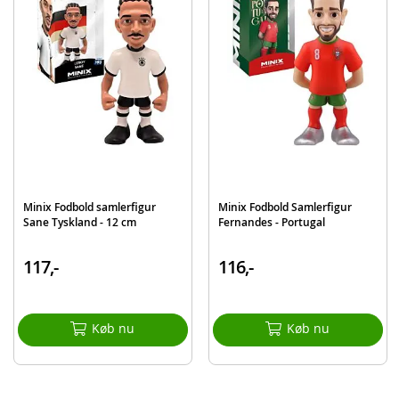
Produktdetaljer
Model
MNX18031
EAN
8436605118031
Mærke
Minix
Minix Fodbold samlerfigur
Minix Fodbold Samlerfigur
Sane Tyskland - 12 cm
Fernandes - Portugal
117,-
116,-
Køb nu
Køb nu