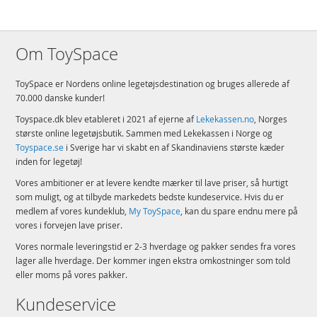
Om ToySpace
ToySpace er Nordens online legetøjsdestination og bruges allerede af
70.000 danske kunder!
Toyspace.dk blev etableret i 2021 af ejerne af
Lekekassen.no
, Norges
største online legetøjsbutik. Sammen med Lekekassen i Norge og
Toyspace.se
i Sverige har vi skabt en af Skandinaviens største kæder
inden for legetøj!
Vores ambitioner er at levere kendte mærker til lave priser, så hurtigt
som muligt, og at tilbyde markedets bedste kundeservice. Hvis du er
medlem af vores kundeklub,
My ToySpace
, kan du spare endnu mere på
vores i forvejen lave priser.
Vores normale leveringstid er 2-3 hverdage og pakker sendes fra vores
lager alle hverdage. Der kommer ingen ekstra omkostninger som told
eller moms på vores pakker.
Kundeservice