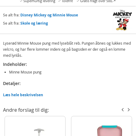
Superhurtig levering
Toldfrit
Gratis fragt over 500,-*
Se alt fra:
Disney Mickey og Minnie Mouse
Se alt fra:
Skole og læring
Lyserød Minnie Mouse pung med lyseblåt reb. Pungen åbnes og lukkes med
velcro, og har flere lommer indeni og på bagsiden er der også en lomme
med lynlås.
Indeholder:
Minne Mouse pung
Detaljer:
Alder: fra 3 år
Læs hele beskrivelsen
Produktdetaljer
Model
MIUX7001
Andre forslag til dig:
EAN
4043946313359
Mærke
Disney Mickey og Minnie Mouse