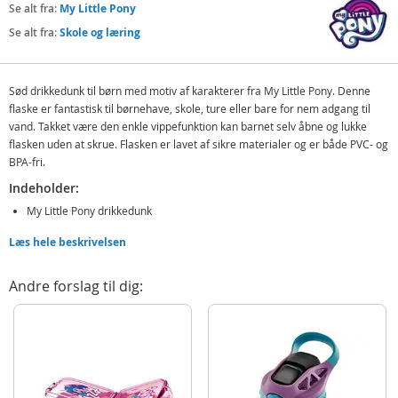
Se alt fra:
My Little Pony
Se alt fra:
Skole og læring
Sød drikkedunk til børn med motiv af karakterer fra My Little Pony. Denne
flaske er fantastisk til børnehave, skole, ture eller bare for nem adgang til
vand. Takket være den enkle vippefunktion kan barnet selv åbne og lukke
flasken uden at skrue. Flasken er lavet af sikre materialer og er både PVC- og
BPA-fri.
Indeholder:
My Little Pony drikkedunk
Læs hele beskrivelsen
Detaljer:
Mål: ca. 18 cm (H)
Andre forslag til dig:
Volumen: 410 ml
Alder: fra 3 år
BEMÆRK: Drikkedunken kan ikke vaskes i opvaskemaskine
Produktdetaljer
Model
61431