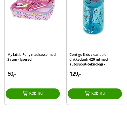
EAN
8412497614318
Mærke
My Little Pony
My Little Pony madkasse med
Contigo Kids cleanable
3 rum - lyserød
drikkedunk 420 ml med
autospout-teknologi -
Enhjørninger
60,-
129,-
Køb nu
Køb nu