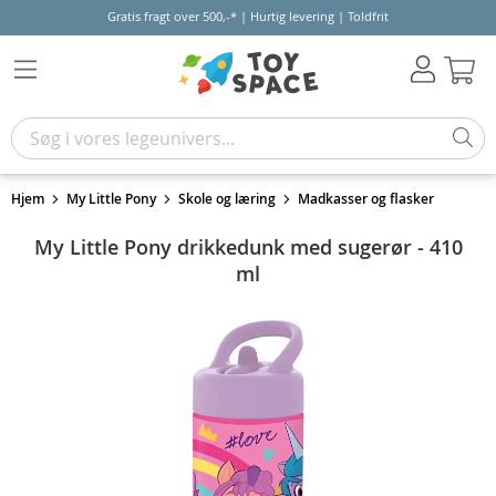
Gratis fragt over 500,-* | Hurtig levering | Toldfrit
Kur
Hjem
My Little Pony
Skole og læring
Madkasser og flasker
My Little Pony drikkedunk med sugerør - 410
ml