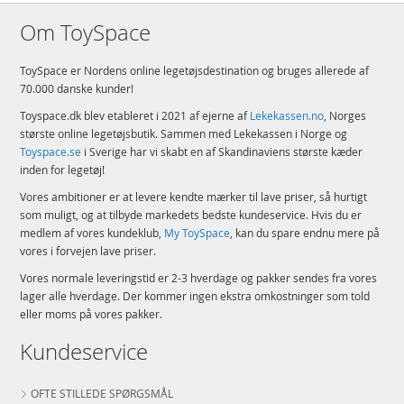
Om ToySpace
ToySpace er Nordens online legetøjsdestination og bruges allerede af
70.000 danske kunder!
Toyspace.dk blev etableret i 2021 af ejerne af
Lekekassen.no
, Norges
største online legetøjsbutik. Sammen med Lekekassen i Norge og
Toyspace.se
i Sverige har vi skabt en af Skandinaviens største kæder
inden for legetøj!
Vores ambitioner er at levere kendte mærker til lave priser, så hurtigt
som muligt, og at tilbyde markedets bedste kundeservice. Hvis du er
medlem af vores kundeklub,
My ToySpace
, kan du spare endnu mere på
vores i forvejen lave priser.
Vores normale leveringstid er 2-3 hverdage og pakker sendes fra vores
lager alle hverdage. Der kommer ingen ekstra omkostninger som told
eller moms på vores pakker.
Kundeservice
OFTE STILLEDE SPØRGSMÅL