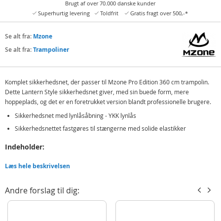
Brugt af over 70.000 danske kunder
Superhurtig levering
Toldfrit
Gratis fragt over 500,-*
Se alt fra:
Mzone
Se alt fra:
Trampoliner
Komplet sikkerhedsnet, der passer til Mzone Pro Edition 360 cm trampolin.
Dette Lantern Style sikkerhedsnet giver, med sin buede form, mere
hoppeplads, og det er en foretrukket version blandt professionelle brugere.
Sikkerhedsnet med lynlåsåbning - YKK lynlås
Sikkerhedsnettet fastgøres til stængerne med solide elastikker
Indeholder:
Stålstænger
Læs hele beskrivelsen
Sikkerhedsnet
Polstring og træk til stænger
Andre forslag til dig:
Skruer
Og andet