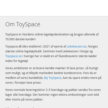
Om ToySpace
ToySpace er Nordens online legetøjsdestination og bruges allerede af
70.000 danske kunder!
Toyspace.dk blev etableret i 2021 af ejerne af
Lekekassen.no
, Norges
største online legetøjsbutik. Sammen med Lekekassen i Norge og
Toyspace.se
i Sverige har vi skabt en af Skandinaviens største kæder
inden for legetøj!
Vores ambitioner er at levere kendte mærker til lave priser, så hurtigt
som muligt, og at tilbyde markedets bedste kundeservice. Hvis du er
medlem af vores kundeklub,
My ToySpace
, kan du spare endnu mere på
vores i forvejen lave priser.
Vores normale leveringstid er 2-3 hverdage og pakker sendes fra vores
lager alle hverdage. Der kommer ingen ekstra omkostninger som told
eller moms på vores pakker.