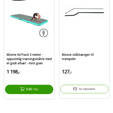
EAN
7040698715643
Mærke
Mzone
Mzone AirTrack 3 meter -
Mzone stålstænger til
oppustelig træningsmåtte med
trampolin
et godt afsæt - mint grøn
1 198,-
127,-
Køb nu
Giv mig besked