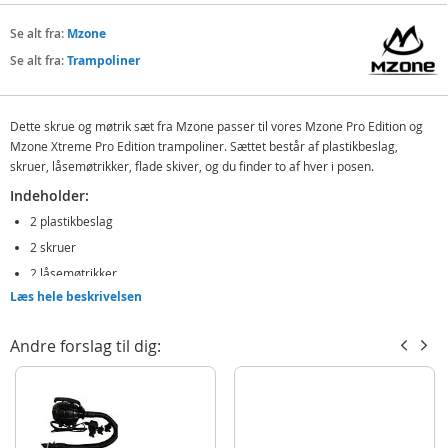
Se alt fra:
Mzone
Se alt fra:
Trampoliner
Dette skrue og møtrik sæt fra Mzone passer til vores Mzone Pro Edition og
Mzone Xtreme Pro Edition trampoliner. Sættet består af plastikbeslag,
skruer, låsemøtrikker, flade skiver, og du finder to af hver i posen.
Indeholder:
2 plastikbeslag
2 skruer
2 låsemøtrikker
Læs hele beskrivelsen
2 flade skiver
Detaljer:
Andre forslag til dig:
Passer til vores Mzone Pro Edition og Mzone Xtreme Pro Edition
trampoliner
Produktdetaljer
Model
MNPTS