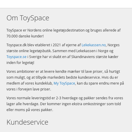
Om ToySpace
ToySpace er Nordens online legetøjsdestination og bruges allerede af
70.000 danske kunder!
Toyspace.dk blev etableret i 2021 af ejerne af
Lekekassen.no
, Norges
største online legetøjsbutik. Sammen med Lekekassen i Norge og
Toyspace.se
i Sverige har vi skabt en af Skandinaviens største kæder
inden for legetøj!
Vores ambitioner er at levere kendte mærker til lave priser, så hurtigt
som muligt, og at tilbyde markedets bedste kundeservice. Hvis du er
medlem af vores kundeklub,
My ToySpace
, kan du spare endnu mere på
vores i forvejen lave priser.
Vores normale leveringstid er 2-3 hverdage og pakker sendes fra vores
lager alle hverdage. Der kommer ingen ekstra omkostninger som told
eller moms på vores pakker.
Kundeservice