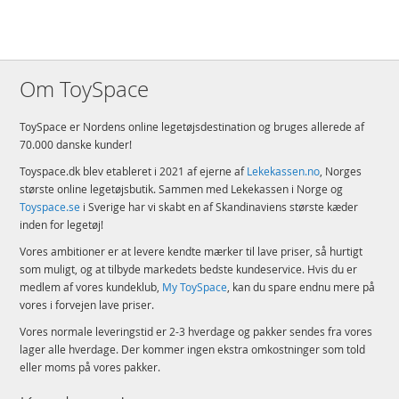
Om ToySpace
ToySpace er Nordens online legetøjsdestination og bruges allerede af
70.000 danske kunder!
Toyspace.dk blev etableret i 2021 af ejerne af
Lekekassen.no
, Norges
største online legetøjsbutik. Sammen med Lekekassen i Norge og
Toyspace.se
i Sverige har vi skabt en af Skandinaviens største kæder
inden for legetøj!
Vores ambitioner er at levere kendte mærker til lave priser, så hurtigt
som muligt, og at tilbyde markedets bedste kundeservice. Hvis du er
medlem af vores kundeklub,
My ToySpace
, kan du spare endnu mere på
vores i forvejen lave priser.
Vores normale leveringstid er 2-3 hverdage og pakker sendes fra vores
lager alle hverdage. Der kommer ingen ekstra omkostninger som told
eller moms på vores pakker.