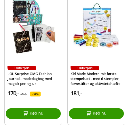
3 kulblyanter
3 blandepapir, sandpapir-bit
Viskelæder, blyantspidser
Blyant-udvider
Detaljer:
Mål: 29 x 21,5 x 5 cm (LxBxH)
Produktdetaljer
Model
AR0938/GE
EAN
8720257109296
Outletpris
Outletpris
LOL Surprise OMG Fashion
Kid Made Modern mit første
Mærke
Nassau Fine Art
Journal - modedagbog med
stempelsæt - med 6 stempler,
magisk pen og ur
farvestifter og aktivitetshæfte
Aktuelt
Mest solgte
170,-
181,-
257,-
34%
Køb nu
Køb nu