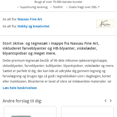
Brugt af over 70.000 danske kunder
Superhurtig levering
Toldfrit
Gratis fragt over 500,-*
Se alt fra:
Nassau Fine Art
Se alt fra:
Hobby og kreativitet
Stort skitse- og tegnesæt i mappe fra Nassau Fine Art,
inkluderet farveblyanter og HB-blyanter, viskelæder,
blyantspidser og meget mere.
Dette premium tegnesæt består af 96 dele inklusive opbevaringsmappe,
skitseblyanter, farveblyanter, kulblyanter, blyantspidser, viskelæder og mere.
Sættet er perfekt til dig, der kan lide at udtrykke dig gennem tegning og
farvelægning og bruges lige så godt i tegneblokken som i dagbogen, kortet
eller malebogen. Blyanterne er lavet af sikre og miljøvenlige materialer, og
farverne har rige pigmenter, der ikke falmer så let.
Læs hele beskrivelsen
Indeholder:
Andre forslag til dig:
72 farveblyanter
12 skitseblyanter
Grafit blyant