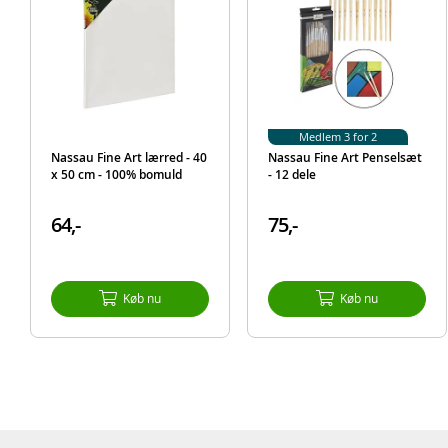
Medlem 3 for 2
Nassau Fine Art lærred - 40
Nassau Fine Art Penselsæt
x 50 cm - 100% bomuld
- 12 dele
64,-
75,-
Køb nu
Køb nu