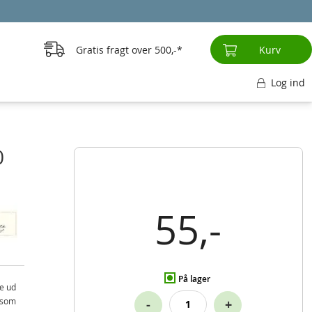
Gratis fragt over
500,-
Kurv
Log ind
0
55,-
På lager
e ud
k som
-
+