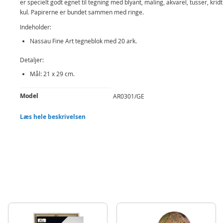
er specielt godt egnet til tegning med blyant, maling, akvarel, tusser, kridt
kul. Papirerne er bundet sammen med ringe.
Indeholder:
Nassau Fine Art tegneblok med 20 ark.
Detaljer:
Mål: 21 x 29 cm.
Produktdetaljer
Model
AR0301/GE
EAN
8719747599778
Læs hele beskrivelsen
Mærke
Nassau Fine Art