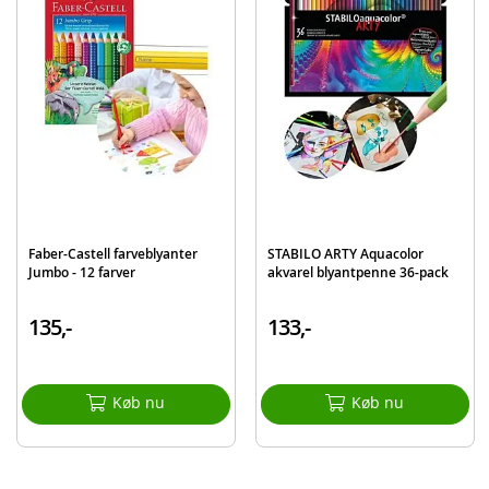
Alder: fra 3 år
Produktdetaljer
Model
AR0139/GE
EAN
8715427113302
Mærke
Nassau Fine Art
Faber-Castell farveblyanter
STABILO ARTY Aquacolor
Jumbo - 12 farver
akvarel blyantpenne 36-pack
135,-
133,-
Køb nu
Køb nu