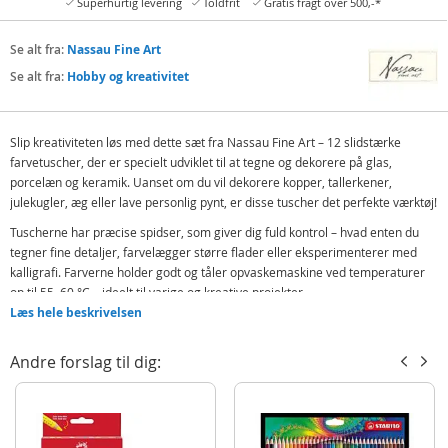
Superhurtig levering
Toldfrit
Gratis fragt over 500,-*
Se alt fra:
Nassau Fine Art
Se alt fra:
Hobby og kreativitet
Slip kreativiteten løs med dette sæt fra Nassau Fine Art – 12 slidstærke
farvetuscher, der er specielt udviklet til at tegne og dekorere på glas,
porcelæn og keramik. Uanset om du vil dekorere kopper, tallerkener,
julekugler, æg eller lave personlig pynt, er disse tuscher det perfekte værktøj!
Tuscherne har præcise spidser, som giver dig fuld kontrol – hvad enten du
tegner fine detaljer, farvelægger større flader eller eksperimenterer med
kalligrafi. Farverne holder godt og tåler opvaskemaskine ved temperaturer
op til 55–60 °C – ideelt til varige og kreative projekter.
Læs hele beskrivelsen
Bemærk:
Må ikke anvendes på krystalglas eller overflader, der er i direkte
kontakt med mad eller drikke.
Andre forslag til dig:
Indeholder:
12 stærke og holdbare farver
Detaljer: