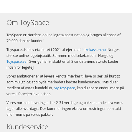
Om ToySpace
ToySpace er Nordens online legetøjsdestination og bruges allerede af
70.000 danske kunder!
Toyspace.dk blev etableret i 2021 af ejerne af
Lekekassen.no
, Norges
største online legetøjsbutik. Sammen med Lekekassen i Norge og
Toyspace.se
i Sverige har vi skabt en af Skandinaviens største kæder
inden for legetøj!
Vores ambitioner er at levere kendte mærker til lave priser, så hurtigt
som muligt, og at tilbyde markedets bedste kundeservice. Hvis du er
medlem af vores kundeklub,
My ToySpace
, kan du spare endnu mere på
vores i forvejen lave priser.
Vores normale leveringstid er 2-3 hverdage og pakker sendes fra vores
lager alle hverdage. Der kommer ingen ekstra omkostninger som told
eller moms på vores pakker.
Kundeservice