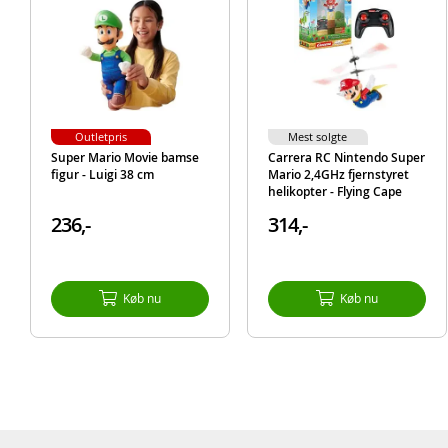
Outletpris
Mest solgte
Super Mario Movie bamse
Carrera RC Nintendo Super
figur - Luigi 38 cm
Mario 2,4GHz fjernstyret
helikopter - Flying Cape
Mario
236,-
314,-
Køb nu
Køb nu