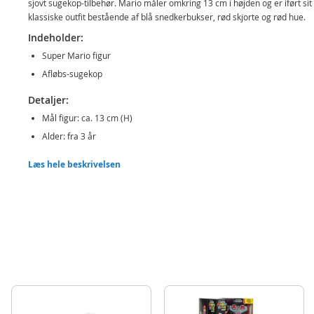
sjovt sugekop-tilbehør. Mario måler omkring 13 cm i højden og er iført sit
klassiske outfit bestående af blå snedkerbukser, rød skjorte og rød hue.
Indeholder:
Super Mario figur
Afløbs-sugekop
Detaljer:
Mål figur: ca. 13 cm (H)
Alder: fra 3 år
Produktdetaljer
Læs hele beskrivelsen
Model
417164
EAN
192995417168
Mærke
Nintendo Super Mario