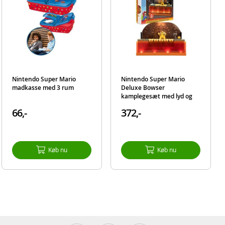
Nintendo Super Mario
Nintendo Super Mario
madkasse med 3 rum
Deluxe Bowser
kamplegesæt med lyd og
lys - figur 6 cm
66,-
372,-
Køb nu
Køb nu