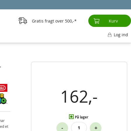
Gratis fragt over
500,-
Kurv
Log ind
-
162,-
På lager
har
ed et
-
+