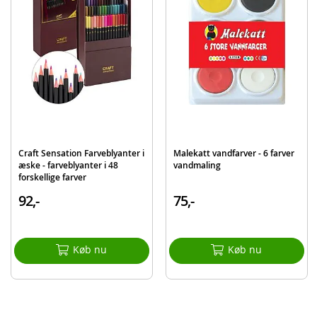
Craft Sensation Farveblyanter i
Malekatt vandfarver - 6 farver
æske - farveblyanter i 48
vandmaling
forskellige farver
92,-
75,-
Køb nu
Køb nu