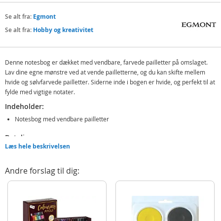
Se alt fra:
Egmont
Se alt fra:
Hobby og kreativitet
Denne notesbog er dækket med vendbare, farvede pailletter på omslaget.
Lav dine egne mønstre ved at vende pailletterne, og du kan skifte mellem
hvide og sølvfarvede pailletter. Siderne inde i bogen er hvide, og perfekt til at
fylde med vigtige notater.
Indeholder:
Notesbog med vendbare pailletter
Detaljer:
Læs hele beskrivelsen
Hvide sider inde i bogen
Produktdetaljer
Andre forslag til dig:
Model
400498
EAN
7031654004987
Mærke
Egmont