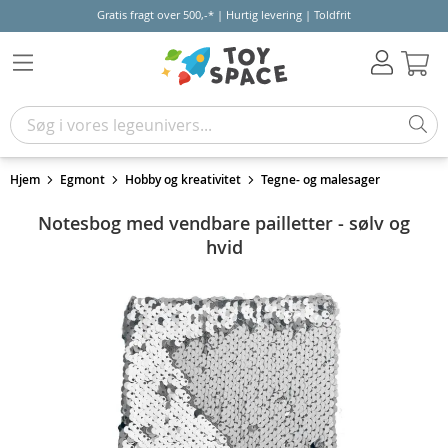
Gratis fragt over 500,-* | Hurtig levering | Toldfrit
Kur
Hjem
Egmont
Hobby og kreativitet
Tegne- og malesager
Notesbog med vendbare pailletter - sølv og
hvid