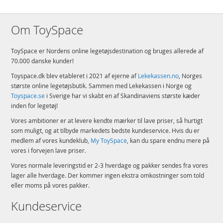
Om ToySpace
ToySpace er Nordens online legetøjsdestination og bruges allerede af
70.000 danske kunder!
Toyspace.dk blev etableret i 2021 af ejerne af
Lekekassen.no
, Norges
største online legetøjsbutik. Sammen med Lekekassen i Norge og
Toyspace.se
i Sverige har vi skabt en af Skandinaviens største kæder
inden for legetøj!
Vores ambitioner er at levere kendte mærker til lave priser, så hurtigt
som muligt, og at tilbyde markedets bedste kundeservice. Hvis du er
medlem af vores kundeklub,
My ToySpace
, kan du spare endnu mere på
vores i forvejen lave priser.
Vores normale leveringstid er 2-3 hverdage og pakker sendes fra vores
lager alle hverdage. Der kommer ingen ekstra omkostninger som told
eller moms på vores pakker.
Kundeservice