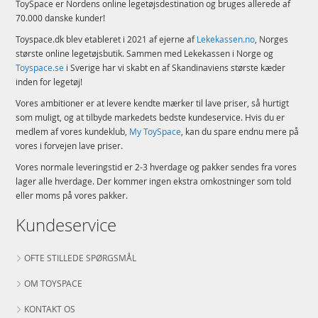
ToySpace er Nordens online legetøjsdestination og bruges allerede af
70.000 danske kunder!
Toyspace.dk blev etableret i 2021 af ejerne af
Lekekassen.no
, Norges
største online legetøjsbutik. Sammen med Lekekassen i Norge og
Toyspace.se
i Sverige har vi skabt en af Skandinaviens største kæder
inden for legetøj!
Vores ambitioner er at levere kendte mærker til lave priser, så hurtigt
som muligt, og at tilbyde markedets bedste kundeservice. Hvis du er
medlem af vores kundeklub,
My ToySpace
, kan du spare endnu mere på
vores i forvejen lave priser.
Vores normale leveringstid er 2-3 hverdage og pakker sendes fra vores
lager alle hverdage. Der kommer ingen ekstra omkostninger som told
eller moms på vores pakker.
Kundeservice
OFTE STILLEDE SPØRGSMÅL
OM TOYSPACE
KONTAKT OS