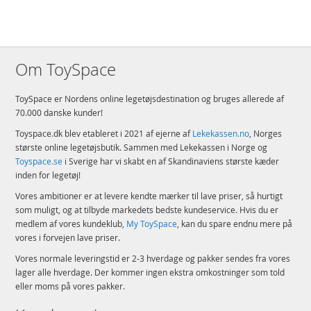
Om ToySpace
ToySpace er Nordens online legetøjsdestination og bruges allerede af
70.000 danske kunder!
Toyspace.dk blev etableret i 2021 af ejerne af
Lekekassen.no
, Norges
største online legetøjsbutik. Sammen med Lekekassen i Norge og
Toyspace.se
i Sverige har vi skabt en af Skandinaviens største kæder
inden for legetøj!
Vores ambitioner er at levere kendte mærker til lave priser, så hurtigt
som muligt, og at tilbyde markedets bedste kundeservice. Hvis du er
medlem af vores kundeklub,
My ToySpace
, kan du spare endnu mere på
vores i forvejen lave priser.
Vores normale leveringstid er 2-3 hverdage og pakker sendes fra vores
lager alle hverdage. Der kommer ingen ekstra omkostninger som told
eller moms på vores pakker.