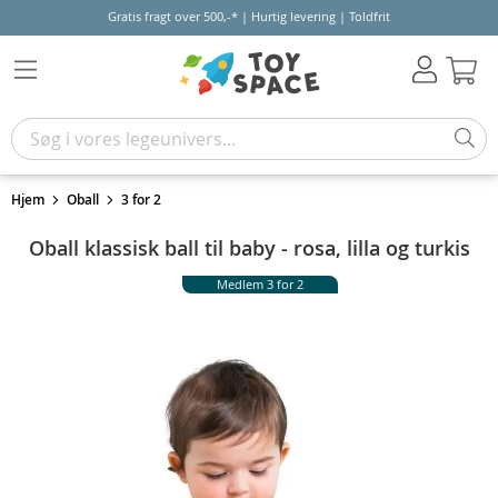
Gratis fragt over 500,-* | Hurtig levering | Toldfrit
Kur
Hjem
Oball
3 for 2
Oball klassisk ball til baby - rosa, lilla og turkis
Medlem 3 for 2