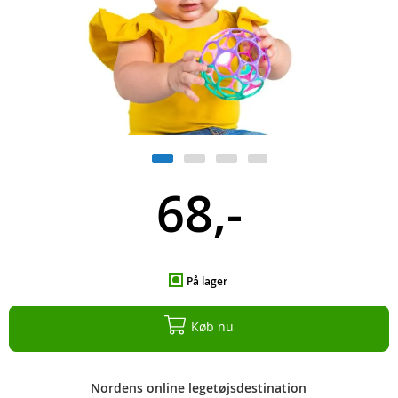
68,-
På lager
Køb nu
Nordens online legetøjsdestination