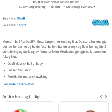
Brugt af over 70.000 danske kunder
Superhurtig levering
Toldfrit
Gratis fragt over 500,-*
Se alt fra:
Oball
Se alt fra:
3 for 2
Morsom ball fra Oball™ i flotte farger, her rosa og lilla. De store hullene gjør
det lett for barnet og holde fast i ballen.
B
allen er myk og fleksibel, og fin til
stimulering og utvikling av finmotorikken. Produktet gjengjøres lett med en
fuktig klut.
Oball klassisk ball til baby
Passer fra 0 mnd.
Perfekt for motorisk utvikling
Læs hele beskrivelsen
Inneholder:
Oball klassisk ball
Andre forslag til dig:
Detaljer:
Mål: 10 x 10 x 10 cm