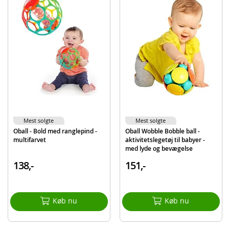
Materiale: Plast
Alder: fra 0 mnd.
Produktdetaljer
Model
OB-12289
EAN
74451122895
Mærke
Oball
Mest solgte
Mest solgte
Oball - Bold med ranglepind -
Oball Wobble Bobble ball -
multifarvet
aktivitetslegetøj til babyer -
med lyde og bevægelse
138,-
151,-
Køb nu
Køb nu