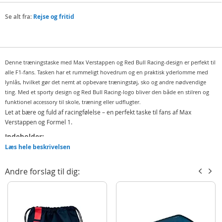
Se alt fra:
Rejse og fritid
Denne træningstaske med Max Verstappen og Red Bull Racing-design er perfekt til
alle F1-fans. Tasken har et rummeligt hovedrum og en praktisk yderlomme med
lynlås, hvilket gør det nemt at opbevare træningstøj, sko og andre nødvendige
ting. Med et sporty design og Red Bull Racing-logo bliver den både en stilren og
funktionel accessory til skole, træning eller udflugter.
Let at bære og fuld af racingfølelse – en perfekt taske til fans af Max
Verstappen og Formel 1.
Indeholder:
Læs hele beskrivelsen
Oracle Red Bull Racing træningstaske
Detaljer:
Andre forslag til dig:
Mål: 48x30x24 cm (LxHxB)
Alder: fra 3 år
Produktdetaljer
Model
RBMX7258