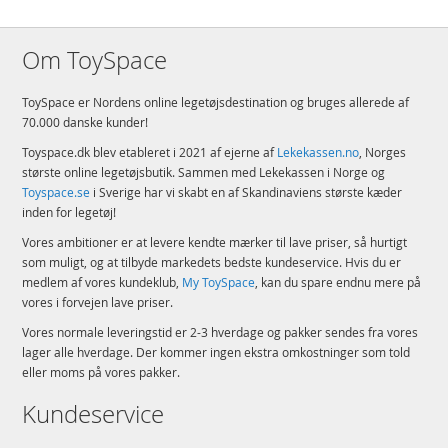
Om ToySpace
ToySpace er Nordens online legetøjsdestination og bruges allerede af
70.000 danske kunder!
Toyspace.dk blev etableret i 2021 af ejerne af
Lekekassen.no
, Norges
største online legetøjsbutik. Sammen med Lekekassen i Norge og
Toyspace.se
i Sverige har vi skabt en af Skandinaviens største kæder
inden for legetøj!
Vores ambitioner er at levere kendte mærker til lave priser, så hurtigt
som muligt, og at tilbyde markedets bedste kundeservice. Hvis du er
medlem af vores kundeklub,
My ToySpace
, kan du spare endnu mere på
vores i forvejen lave priser.
Vores normale leveringstid er 2-3 hverdage og pakker sendes fra vores
lager alle hverdage. Der kommer ingen ekstra omkostninger som told
eller moms på vores pakker.
Kundeservice