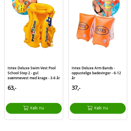
Intex Deluxe Swim Vest Pool
Intex Deluxe Arm Bands -
School Step 2 - gul
oppustelige badevinger - 6-12
svømmevest med krage - 3-6 år
år
63,-
37,-
Køb nu
Køb nu