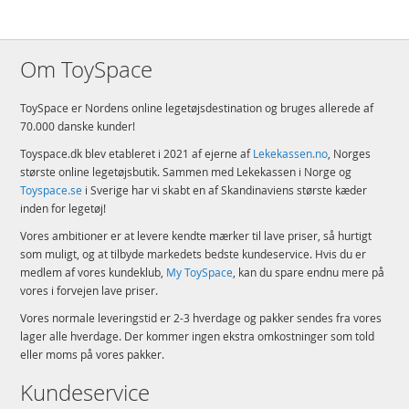
Om ToySpace
ToySpace er Nordens online legetøjsdestination og bruges allerede af
70.000 danske kunder!
Toyspace.dk blev etableret i 2021 af ejerne af
Lekekassen.no
, Norges
største online legetøjsbutik. Sammen med Lekekassen i Norge og
Toyspace.se
i Sverige har vi skabt en af Skandinaviens største kæder
inden for legetøj!
Vores ambitioner er at levere kendte mærker til lave priser, så hurtigt
som muligt, og at tilbyde markedets bedste kundeservice. Hvis du er
medlem af vores kundeklub,
My ToySpace
, kan du spare endnu mere på
vores i forvejen lave priser.
Vores normale leveringstid er 2-3 hverdage og pakker sendes fra vores
lager alle hverdage. Der kommer ingen ekstra omkostninger som told
eller moms på vores pakker.
Kundeservice