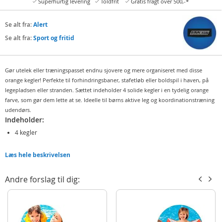
Superhurtig levering
Toldfrit
Gratis fragt over 500,-*
Se alt fra:
Alert
Se alt fra:
Sport og fritid
Gør utelek eller træningspasset endnu sjovere og mere organiseret med disse
orange kegler! Perfekte til forhindringsbaner, stafetløb eller boldspil i haven, på
legepladsen eller stranden. Sættet indeholder 4 solide kegler i en tydelig orange
farve, som gør dem lette at se. Ideelle til børns aktive leg og koordinationstræning
udendørs.
Indeholder:
4 kegler
Detaljer:
Læs hele beskrivelsen
Mål: 23 x 13 cm
Andre forslag til dig:
Produktdetaljer
Model
734-3005
EAN
8710124138894
Mærke
Alert