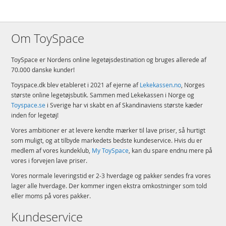
Om ToySpace
ToySpace er Nordens online legetøjsdestination og bruges allerede af
70.000 danske kunder!
Toyspace.dk blev etableret i 2021 af ejerne af
Lekekassen.no
, Norges
største online legetøjsbutik. Sammen med Lekekassen i Norge og
Toyspace.se
i Sverige har vi skabt en af Skandinaviens største kæder
inden for legetøj!
Vores ambitioner er at levere kendte mærker til lave priser, så hurtigt
som muligt, og at tilbyde markedets bedste kundeservice. Hvis du er
medlem af vores kundeklub,
My ToySpace
, kan du spare endnu mere på
vores i forvejen lave priser.
Vores normale leveringstid er 2-3 hverdage og pakker sendes fra vores
lager alle hverdage. Der kommer ingen ekstra omkostninger som told
eller moms på vores pakker.
Kundeservice