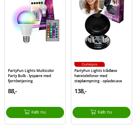
Detaljer:
Mål produkt: 10 x 11 x 10 cm
Mål æske: 10 x 11,5 x 10 cm
Strømforsyning: 5V USB 2.0
Produktdetaljer
Model
86163
EAN
8717278861630
Mærke
PartyFun Lights
Outletpris
PartyFun Lights Multicolor
PartyFun Lights trådløse
Party Bulb - lyspære med
høretelefoner med
fjernbetjening
støjdæmpning - opladecase
medfølger
88,-
138,-
Køb nu
Køb nu