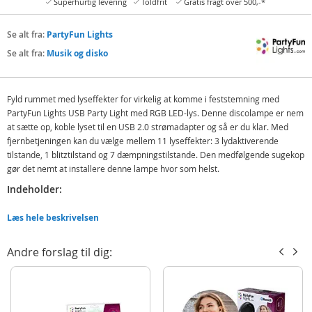
Superhurtig levering
Toldfrit
Gratis fragt over 500,-*
Se alt fra:
PartyFun Lights
Se alt fra:
Musik og disko
Fyld rummet med lyseffekter for virkelig at komme i feststemning med
PartyFun Lights USB Party Light med RGB LED-lys. Denne discolampe er nem
at sætte op, koble lyset til en USB 2.0 strømadapter og så er du klar. Med
fjernbetjeningen kan du vælge mellem 11 lyseffekter: 3 lydaktiverende
tilstande, 1 blitztilstand og 7 dæmpningstilstande. Den medfølgende sugekop
gør det nemt at installere denne lampe hvor som helst.
Indeholder:
Party projektor
Læs hele beskrivelsen
Vægophæng
Sugekop
Andre forslag til dig:
Fjernbetjening
USB ladekabel
Brugermanual