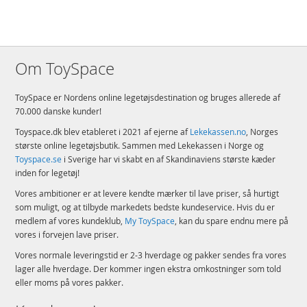
Om ToySpace
ToySpace er Nordens online legetøjsdestination og bruges allerede af
70.000 danske kunder!
Toyspace.dk blev etableret i 2021 af ejerne af
Lekekassen.no
, Norges
største online legetøjsbutik. Sammen med Lekekassen i Norge og
Toyspace.se
i Sverige har vi skabt en af Skandinaviens største kæder
inden for legetøj!
Vores ambitioner er at levere kendte mærker til lave priser, så hurtigt
som muligt, og at tilbyde markedets bedste kundeservice. Hvis du er
medlem af vores kundeklub,
My ToySpace
, kan du spare endnu mere på
vores i forvejen lave priser.
Vores normale leveringstid er 2-3 hverdage og pakker sendes fra vores
lager alle hverdage. Der kommer ingen ekstra omkostninger som told
eller moms på vores pakker.