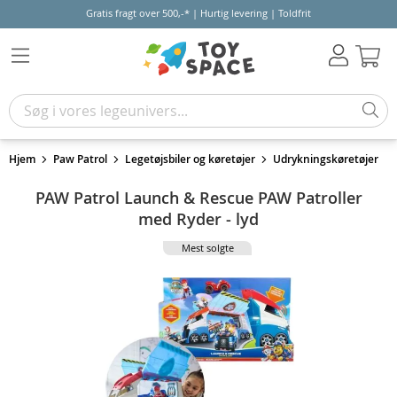
Gratis fragt over 500,-* | Hurtig levering | Toldfrit
Kur
Hjem
Paw Patrol
Legetøjsbiler og køretøjer
Udrykningskøretøjer
PAW Patrol Launch & Rescue PAW Patroller
med Ryder - lyd
Mest solgte