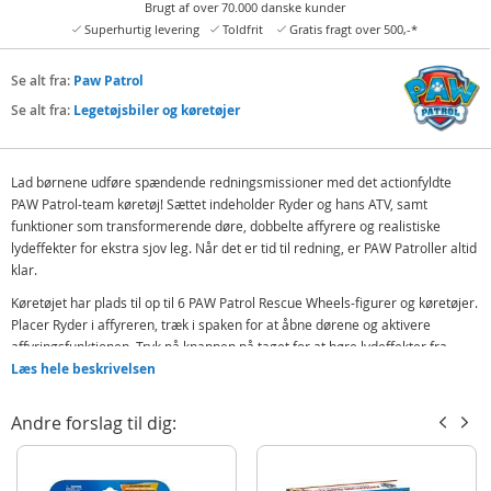
Brugt af over 70.000 danske kunder
Superhurtig levering
Toldfrit
Gratis fragt over 500,-*
Se alt fra:
Paw Patrol
Se alt fra:
Legetøjsbiler og køretøjer
Lad børnene udføre spændende redningsmissioner med det actionfyldte
PAW Patrol-team køretøj! Sættet indeholder Ryder og hans ATV, samt
funktioner som transformerende døre, dobbelte affyrere og realistiske
lydeffekter for ekstra sjov leg. Når det er tid til redning, er PAW Patroller altid
klar.
Køretøjet har plads til op til 6 PAW Patrol Rescue Wheels-figurer og køretøjer.
Placer Ryder i affyreren, træk i spaken for at åbne dørene og aktivere
affyringsfunktionen. Tryk på knappen på taget for at høre lydeffekter fra
serien (engelsk) og gøre eventyret endnu mere spændende!
Læs hele beskrivelsen
Dette ultimative redningskøretøj er den perfekte gave til PAW Patrol-fans og
Andre forslag til dig:
tilbyder timer af fantasifuld leg. Kombiner med andre Rescue Wheels-
køretøjer og PAW Patrol Tower HQ for endnu flere eventyr!
Indeholder: