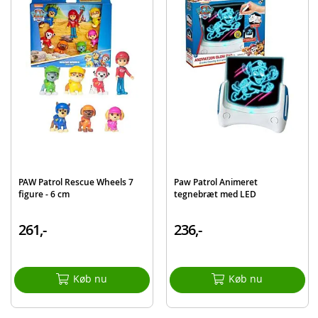
PAW Patroller
Ryder figur
ATV
Detaljer:
Batteribehov:
2xAAA-batterier (demobatterier inkluderet)
Mål: 55 cm (L)
Alder: fra 3 år
Produktdetaljer
Model
6069338
PAW Patrol Rescue Wheels 7
Paw Patrol Animeret
EAN
778988453438
figure - 6 cm
tegnebræt med LED
Mærke
Paw Patrol
261,-
236,-
Køb nu
Køb nu