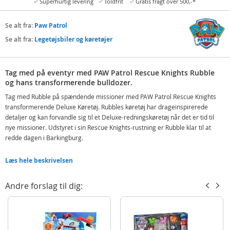
Superhurtig levering
Toldfrit
Gratis fragt over 500,-*
Se alt fra:
Paw Patrol
Se alt fra:
Legetøjsbiler og køretøjer
Tag med på eventyr med PAW Patrol Rescue Knights Rubble
og hans transformerende bulldozer.
Tag med Rubble på spændende missioner med PAW Patrol Rescue Knights
transformerende Deluxe Køretøj. Rubbles køretøj har drageinspirerede
detaljer og kan forvandle sig til et Deluxe-redningskøretøj når det er tid til
nye missioner. Udstyret i sin Rescue Knights-rustning er Rubble klar til at
redde dagen i Barkingburg.
Placer Rubble bag rattet når en drageven er i problemer, og kør afsted til
Læs hele beskrivelsen
undsætning. Tryk spoileren ned og en forhammer dukker op fra bagsiden.
Legesættet lader dig leve dig ind i fantastiske middelalderske redninger,
ligesom dem fra det populære Tv-program. Gør dig klar til redningsmissioner
Andre forslag til dig:
med Rubble og hans Rescue Knights Deluxe Køretøj.
Indeholder:
PAW Patrol Rescue Knights køretøj