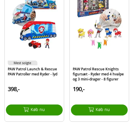
Rubble
Projektil
Detaljer:
Mål kjøretøy: ca. 18 x 12 x 9 cm (LxHxB)
Alder: fra 3 år
BEMÆRK: Kan bruges med Paw Patrol Mighty Pups udkigstårn
Produktdetaljer
Model
6063587
Mest solgte
PAW Patrol Launch & Rescue
PAW Patrol Rescue Knights
EAN
778988414606
PAW Patroller med Ryder - lyd
figursæt - Ryder med 4 hvalpe
og 3 mini-drager - 8 figurer
Mærke
Paw Patrol
398,-
190,-
Køb nu
Køb nu