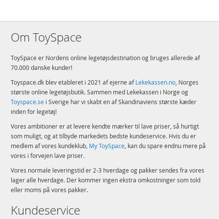
Om ToySpace
ToySpace er Nordens online legetøjsdestination og bruges allerede af
70.000 danske kunder!
Toyspace.dk blev etableret i 2021 af ejerne af
Lekekassen.no
, Norges
største online legetøjsbutik. Sammen med Lekekassen i Norge og
Toyspace.se
i Sverige har vi skabt en af Skandinaviens største kæder
inden for legetøj!
Vores ambitioner er at levere kendte mærker til lave priser, så hurtigt
som muligt, og at tilbyde markedets bedste kundeservice. Hvis du er
medlem af vores kundeklub,
My ToySpace
, kan du spare endnu mere på
vores i forvejen lave priser.
Vores normale leveringstid er 2-3 hverdage og pakker sendes fra vores
lager alle hverdage. Der kommer ingen ekstra omkostninger som told
eller moms på vores pakker.
Kundeservice