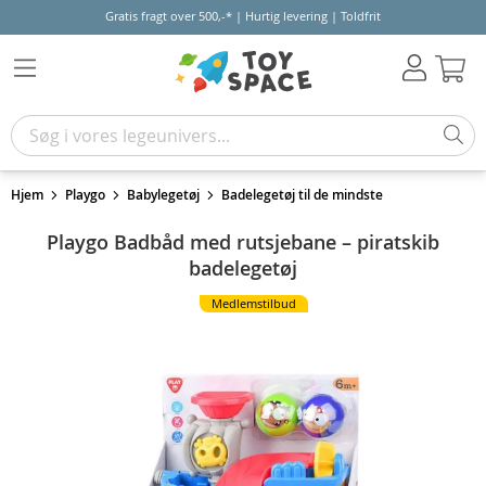
Gratis fragt over 500,-* | Hurtig levering | Toldfrit
Kur
Hjem
Playgo
Babylegetøj
Badelegetøj til de mindste
Playgo Badbåd med rutsjebane – piratskib
badelegetøj
Medlemstilbud