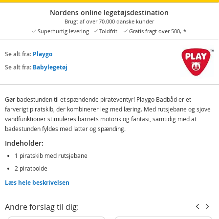
Nordens online legetøjsdestination
Brugt af over 70.000 danske kunder
Superhurtig levering
Toldfrit
Gratis fragt over 500,-*
Se alt fra:
Playgo
Se alt fra:
Babylegetøj
Gør badestunden til et spændende pirateventyr! Playgo Badbåd er et
farverigt piratskib, der kombinerer leg med læring. Med rutsjebane og sjove
vandfunktioner stimuleres barnets motorik og fantasi, samtidig med at
badestunden fyldes med latter og spænding.
Indeholder:
1 piratskib med rutsjebane
2 piratbolde
2 vandkanoner
Læs hele beskrivelsen
Detaljer:
Andre forslag til dig:
Mål: ca. 30 × 20 × 25 cm