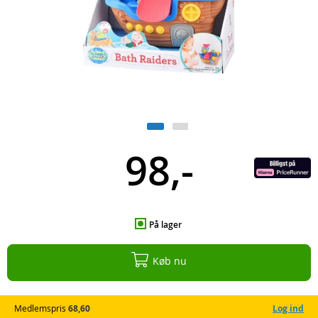
98,-
På lager
Køb nu
Medlemspris
68,60
Log ind