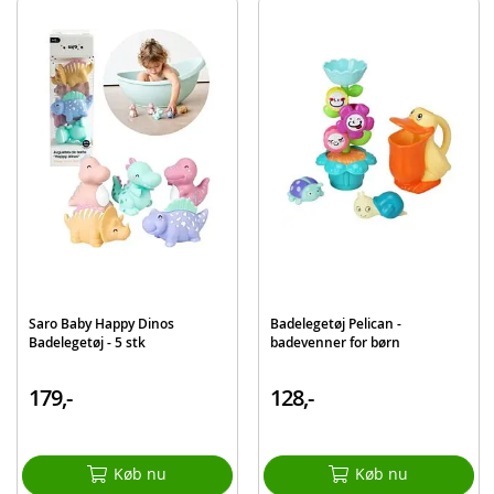
Batteribehov: 2 AA-batterier (medfølger ikke)
Alder: fra 6 måneder
Produktdetaljer
Model
1933
EAN
4892401019332
Mærke
Playgo
Saro Baby Happy Dinos
Badelegetøj Pelican -
Badelegetøj - 5 stk
badevenner for børn
179,-
128,-
Køb nu
Køb nu