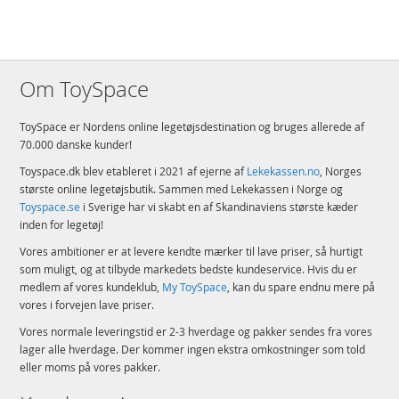
Om ToySpace
ToySpace er Nordens online legetøjsdestination og bruges allerede af
70.000 danske kunder!
Toyspace.dk blev etableret i 2021 af ejerne af
Lekekassen.no
, Norges
største online legetøjsbutik. Sammen med Lekekassen i Norge og
Toyspace.se
i Sverige har vi skabt en af Skandinaviens største kæder
inden for legetøj!
Vores ambitioner er at levere kendte mærker til lave priser, så hurtigt
som muligt, og at tilbyde markedets bedste kundeservice. Hvis du er
medlem af vores kundeklub,
My ToySpace
, kan du spare endnu mere på
vores i forvejen lave priser.
Vores normale leveringstid er 2-3 hverdage og pakker sendes fra vores
lager alle hverdage. Der kommer ingen ekstra omkostninger som told
eller moms på vores pakker.