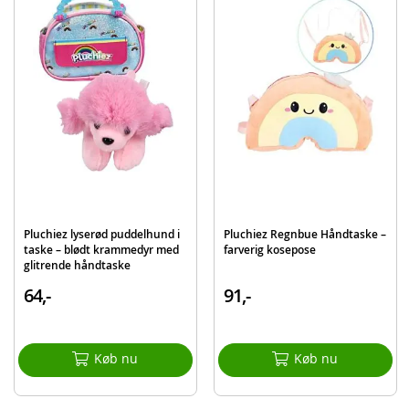
Mål: 35 cm
Alder: fra 3 år
Bemærk:
Varen leveres assorteret, og hvilken variant du modtager, bliver en
spændende overraskelse.
Produktdetaljer
Model
581-0431
EAN
8710124153705
Pluchiez lyserød puddelhund i
Pluchiez Regnbue Håndtaske –
taske – blødt krammedyr med
farverig kosepose
glitrende håndtaske
64,-
91,-
Køb nu
Køb nu