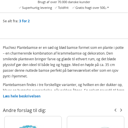
Brugt af over 70.000 danske kunder
Superhurtig levering
Toldfrit
Gratis fragt over 500,-*
Se alt fra:
3 for 2
Pluchiez Plantebamse er en sød og blød bamse formet som en plante i potte
– en charmerende kombination af krammebamse og dekoration. Den
smilende planteven bringer farve og glæde til ethvert rum, og det bløde
plysstof gør den ideel til både leg og hygge. Med en højde på ca. 35 cm
passer denne nuttede bamse perfekt på børneværelset eller som en sjov
pynt i hjemmet.
Plantebamsen findes i tre forskellige varianter, og hvilken en der dukker op,
bliver en hyggelig overraskelse, når pakken åbnes. En oplagt gaveidé til børn,
der elsker bamser, bløde legetøj og fantasifulde figurer.
Læs hele beskrivelsen
Indeholder:
Andre forslag til dig:
Pluchiez Planten
Detaljer: