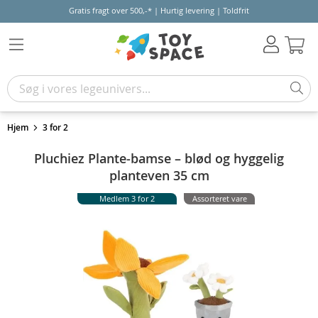
Gratis fragt over 500,-* | Hurtig levering | Toldfrit
Kur
Hjem
3 for 2
Pluchiez Plante-bamse – blød og hyggelig
planteven 35 cm
Medlem 3 for 2
Assorteret vare