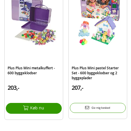
Detaljer:
Mål: 12 x 12 cm
Alder: fra 5 år
Produktdetaljer
Model
4022
EAN
5710409102414
Mærke
Plus Plus
Plus Plus Mini metalkuffert -
Plus Plus Mini pastel Starter
600 byggeklodser
Set - 600 byggeklodser og 2
byggeplader
203,-
207,-
Køb nu
Giv mig besked