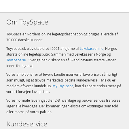
Om ToySpace
ToySpace er Nordens online legetøjsdestination og bruges allerede af
70.000 danske kunder!
Toyspace.dk blev etableret i 2021 af ejerne af
Lekekassen.no
, Norges
største online legetøjsbutik. Sammen med Lekekassen i Norge og
Toyspace.se
i Sverige har vi skabt en af Skandinaviens største kæder
inden for legetøj!
Vores ambitioner er at levere kendte mærker til lave priser, så hurtigt
som muligt, og at tilbyde markedets bedste kundeservice. Hvis du er
medlem af vores kundeklub,
My ToySpace
, kan du spare endnu mere på
vores i forvejen lave priser.
Vores normale leveringstid er 2-3 hverdage og pakker sendes fra vores
lager alle hverdage. Der kommer ingen ekstra omkostninger som told
eller moms på vores pakker.
Kundeservice