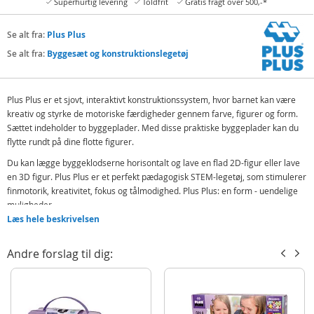
Superhurtig levering
Toldfrit
Gratis fragt over 500,-*
Se alt fra:
Plus Plus
Se alt fra:
Byggesæt og konstruktionslegetøj
Plus Plus er et sjovt, interaktivt konstruktionssystem, hvor barnet kan være
kreativ og styrke de motoriske færdigheder gennem farve, figurer og form.
Sættet indeholder to byggeplader. Med disse praktiske byggeplader kan du
flytte rundt på dine flotte figurer.
Du kan lægge byggeklodserne horisontalt og lave en flad 2D-figur eller lave
en 3D figur.
Plus Plus er et perfekt pædagogisk STEM-legetøj, som stimulerer
finmotorik, kreativitet, fokus og tålmodighed. Plus Plus: en form - uendelige
muligheder.
Læs hele beskrivelsen
Designet og produceret i Danmark
BPA-fri og ftalat-fri
Andre forslag til dig:
Indeholder:
2 Plus Plus Mini byggeplader