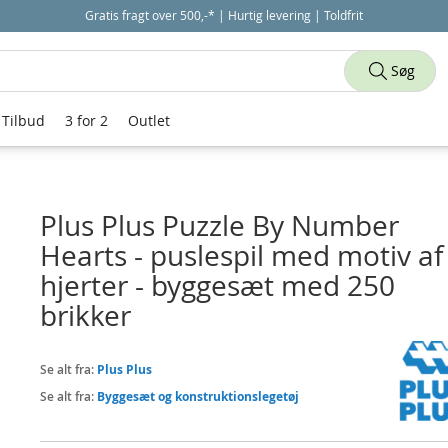
Gratis fragt over 500,-* | Hurtig levering | Toldfrit
Søg
Tilbud
3 for 2
Outlet
Plus Plus Puzzle By Number
Hearts - puslespil med motiv af
hjerter - byggesæt med 250
brikker
Se alt fra:
Plus Plus
Se alt fra:
Byggesæt og konstruktionslegetøj