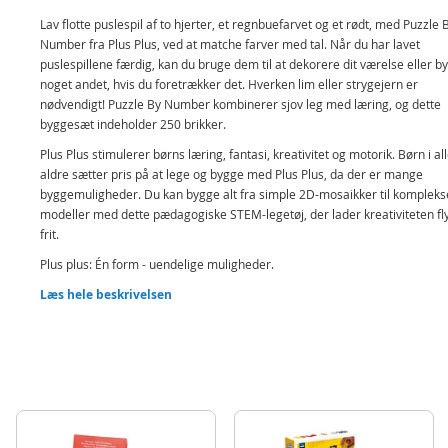
Lav flotte puslespil af to hjerter, et regnbuefarvet og et rødt, med Puzzle 
Number fra Plus Plus, ved at matche farver med tal. Når du har lavet
puslespillene færdig, kan du bruge dem til at dekorere dit værelse eller b
noget andet, hvis du foretrækker det. Hverken lim eller strygejern er
nødvendigt! Puzzle By Number kombinerer sjov leg med læring, og dette
byggesæt indeholder 250 brikker.
Plus Plus stimulerer børns læring, fantasi, kreativitet og motorik. Børn i al
aldre sætter pris på at lege og bygge med Plus Plus, da der er mange
byggemuligheder. Du kan bygge alt fra simple 2D-mosaikker til kompleks
modeller med dette pædagogiske STEM-legetøj, der lader kreativiteten fl
frit.
Plus plus: Én form - uendelige muligheder.
Designet og produceret i Danmark
Læs hele beskrivelsen
Fri for BPA og ftalater
Indeholder:
250 Plus Plus brikker
Skabelon