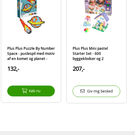
dukter
Plus Plus Puzzle By Number
Plus Plus Mini pastel
Space - puslespil med motiv
Starter Set - 600
af en komet og planet -
byggeklodser og 2
byggesæt med 500 brikker
byggeplader
132,-
207,-
Køb nu
Giv mig besked