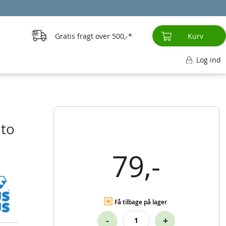
Gratis fragt over
500,-
Kurv
Log ind
 to
79,-
Få tilbage på lager
-
+