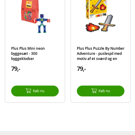
Detaljer:
Mål brik: 20 x 12 mm
Brikkerne i byggesættet kan bruges sammen med andre Plus Plus pro
Tåler opvaskemaskine - max 90 grader
Alder: fra 5 år
Produktdetaljer
Model
3911
Plus Plus Mini neon
Plus Plus Puzzle By Number
byggesæt - 300
Adventure - puslespil med
EAN
5710409106900
byggeklodser
motiv af et sværd og en
flamme - byggesæt med
79,-
79,-
250 brikker
Mærke
Plus Plus
Køb nu
Køb nu