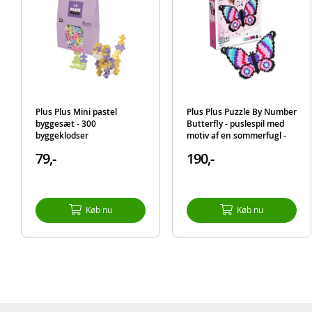
Plus Plus Mini pastel
Plus Plus Puzzle By Number
byggesæt - 300
Butterfly - puslespil med
byggeklodser
motiv af en sommerfugl -
byggesæt med 800 brikker
79,-
190,-
Køb nu
Køb nu