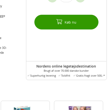
By
ygge
Køb nu
le
e 3D-
yde
Nordens online legetøjsdestination
Brugt af over 70.000 danske kunder
Superhurtig levering
Toldfrit
Gratis fragt over 500,-*