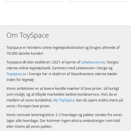
Om ToySpace
ToySpace er Nordens online legetøjsdestination og bruges allerede af
70.000 danske kunder!
Toyspace.dk blev etableret i 2021 af ejerne af
Lekekassen.no
, Norges
største online legetøjsbutik. Sammen med Lekekassen i Norge og
Toyspace.se
i Sverige har vi skabt en af Skandinaviens største kæder
inden for legetøj!
Vores ambitioner er at levere kendte mærker til lave priser, så hurtigt
som muligt, og at tilbyde markedets bedste kundeservice. Hvis du er
medlem af vores kundeklub,
My ToySpace
, kan du spare endnu mere på
vores i forvejen lave priser.
Vores normale leveringstid er 2-3 hverdage og pakker sendes fra vores
lager alle hverdage. Der kommer ingen ekstra omkostninger som told
eller moms på vores pakker.