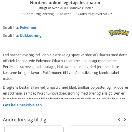
Nordens online legetøjsdestination
Brugt af over 70.000 danske kunder
Superhurtig levering
Toldfrit
Gratis fragt over 500,-*
Se alt fra:
Pokemon
Se alt fra:
Udklædning
Lad barnet leve sig ind i den elektriske og sjove verden af Pikachu med dette
officielt licenserede Pokemon Pikachu kostume – heldragt med hætte.
Perfekt til karneval, fødselsdage, Halloween eller leg derhjemme, dette
kostume bringer favorit-Pokémonen til live på en sikker og komfortabel
måde.
Dragtens består af en hel jumpsuit med blød, åndbar polyester og inkluderer
en sød hale, samt et Pikachu-hovedbeklædning med ører og ansigt. Den er
lavet for at give barnet både komfort og autentisk oplevelse, så de kan lege,
danse og udforske i rollen som det elskede rumvæsen fra Pokémon-
Læs hele beskrivelsen
universet.
Andre forslag til dig:
Indeholder:
Hel jumpsuit med hale