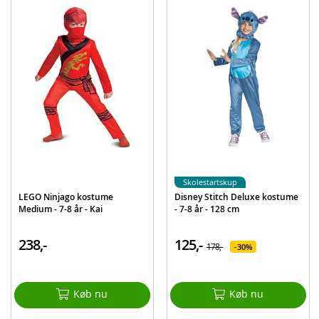
Hovedbeklædning med Pikachu-ansigt og ører
Detaljer:
Størrelse: ca. 128 cm
Alder: 7-8 år
Produktdetaljer
Model
94703K-V2-20L
EAN
192995138049
Mærke
Pokemon
Skolestartskup
LEGO Ninjago kostume
Disney Stitch Deluxe kostume
Medium - 7-8 år - Kai
- 7-8 år - 128 cm
238,-
125,-
178,-
30%
Køb nu
Køb nu