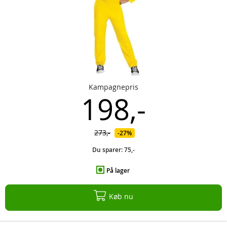
Kampagnepris
198,-
273,-
27%
Du sparer:
75,-
På lager
Køb nu