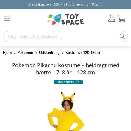
Gratis fragt over 500,-* | Hurtig levering | Toldfrit
Kur
Hjem
Pokemon
Udklædning
Kostumer 120-130 cm
Pokemon Pikachu kostume – heldragt med
hætte – 7–8 år – 128 cm
Skolestartskup