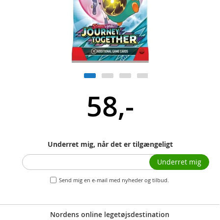
58,-
Underret mig, når det er tilgængeligt
Underret mig
Send mig en e-mail med nyheder og tilbud.
Nordens online legetøjsdestination