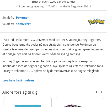
Brugt af over 70.000 danske kunder
Superhurtig levering
Toldfrit
Gratis fragt over 500,-*
Se alt fra:
Pokemon
Se alt fra:
Samlekort
Træd ind i Pokemon TCG-universet med Scarlet & Violet: Journey Together.
Denne boosterpakke byder på nye strategier, spændende Pokémon og
stærke trænere, der kæmper side om side. Hver pakke giver spændingen ved
at opdage nye kort og tilfører værdi både til spil og samling.
Journey Together-udvidelsen har fokus på samarbejde og samspil og
indeholder kort, der egner sig både til nye spillere og erfarne Pokémon-fans.
En ægte Pokemon TCG-oplevelse fyldt med overraskelser og samleglæde.
Hver boosterpakke indeholder en nøje sammensat blanding af kort, der kan
Læs hele beskrivelsen
styrke eksisterende decks eller bruges som udgangspunkt for nye. Indholdet
er tilfældigt, hvilket gør åbningen ekstra spændende – ingen ved, hvilke
Andre forslag til dig:
Pokemon eller sjældne kort der gemmer sig indeni.
Boosterpakker er et populært valg til samlere, spil med venner eller som en
oplagt gave til Pokémon-interesserede.