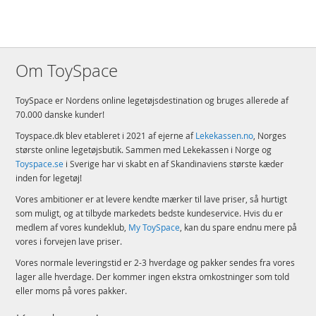
Om ToySpace
ToySpace er Nordens online legetøjsdestination og bruges allerede af
70.000 danske kunder!
Toyspace.dk blev etableret i 2021 af ejerne af
Lekekassen.no
, Norges
største online legetøjsbutik. Sammen med Lekekassen i Norge og
Toyspace.se
i Sverige har vi skabt en af Skandinaviens største kæder
inden for legetøj!
Vores ambitioner er at levere kendte mærker til lave priser, så hurtigt
som muligt, og at tilbyde markedets bedste kundeservice. Hvis du er
medlem af vores kundeklub,
My ToySpace
, kan du spare endnu mere på
vores i forvejen lave priser.
Vores normale leveringstid er 2-3 hverdage og pakker sendes fra vores
lager alle hverdage. Der kommer ingen ekstra omkostninger som told
eller moms på vores pakker.