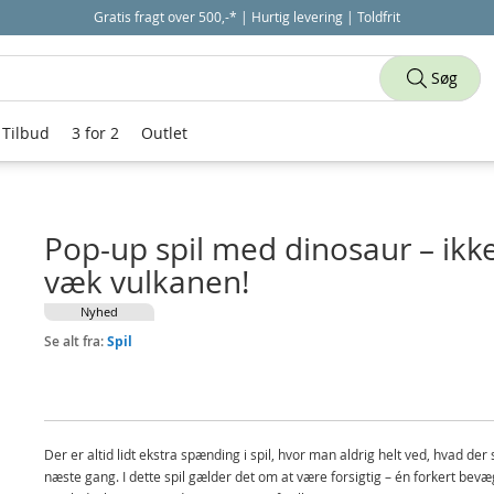
Gratis fragt over 500,-* | Hurtig levering | Toldfrit
Søg
Tilbud
3 for 2
Outlet
Pop-up spil med dinosaur – ikk
væk vulkanen!
Nyhed
Se alt fra:
Spil
Der er altid lidt ekstra spænding i spil, hvor man aldrig helt ved, hvad der 
næste gang. I dette spil gælder det om at være forsigtig – én forkert bevæ