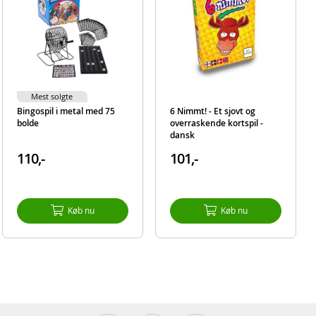
Mest solgte
Bingospil i metal med 75
6 Nimmt! - Et sjovt og
bolde
overraskende kortspil -
dansk
110,-
101,-
Køb nu
Køb nu