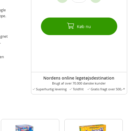
ogle
ppe.
Køb nu
egnet
.
 en
Nordens online legetøjsdestination
Brugt af over 70.000 danske kunder
Superhurtig levering
Toldfrit
Gratis fragt over 500,-*