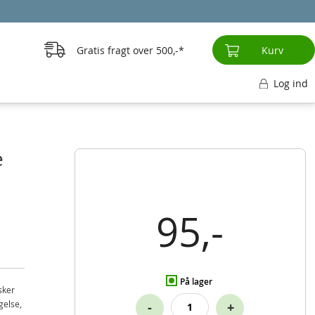
Gratis fragt over
500,-
Kurv
Log ind
e
95,-
På lager
sker
gelse,
-
+