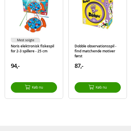
EAN
8714627030358
Aktuelt
Nyheder
Mest solgte
Noris elektronisk fiskespil
Dobble observationsspil -
for 2-3 spillere - 25 cm
find matchende motiver
først
94,-
87,-
Køb nu
Køb nu