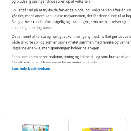
og pludselig springer dinosauren op af vulkanen.
Spillet går ud på at trykke de farverige pinde ind i vulkanen én efter én. N
går fint, mens andre kan udløse mekanismen, der får dinosauren til at ho
Det gør hver runde uforudsigelig og skaber grin, små overraskelser og
spænding omkring bordet.
Det er nemt at forstå og hurtigt at komme i gang med, hvilket gør det vel
både til korte spil og som en sjov aktivitet sammen med familie og venner
Reglerne er enkle, men spændingen holder hele vejen.
Et spil der kombinerer reaktion, timing og lidt held – og som hurtigt bliver
favorit, når man vil have noget let og underholdende.
Læs hele beskrivelsen
Indeholder:
Spil med dinosaur og vulkan
16 pinde
Detaljer:
Antal spillere: 2–4
Spilletid: ca 15 minutter
Produktdetaljer
Model
51556A