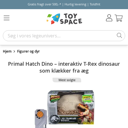
Gratis fragt over 500,-* | Hurtig levering | Toldfrit
Kur
Hjem
Figurer og dyr
Primal Hatch Dino – interaktiv T-Rex dinosaur
som klækker fra æg
Mest solgte