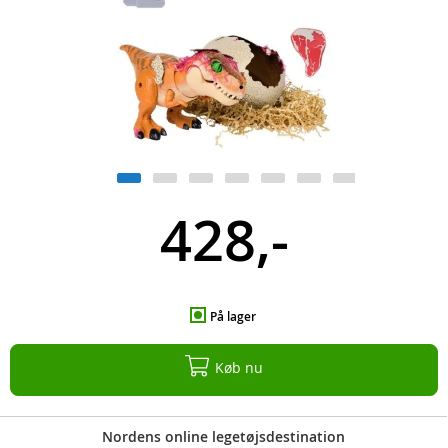
428,-
På lager
Køb nu
Nordens online legetøjsdestination