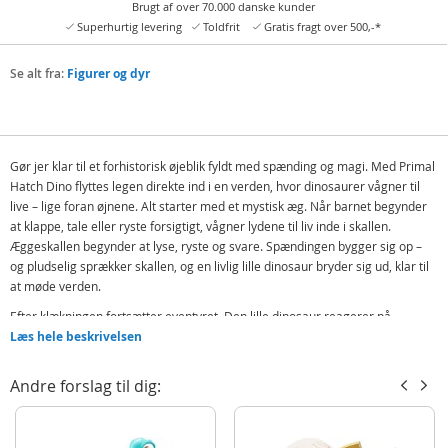
Brugt af over 70.000 danske kunder
Superhurtig levering
Toldfrit
Gratis fragt over 500,-*
Se alt fra:
Figurer og dyr
Gør jer klar til et forhistorisk øjeblik fyldt med spænding og magi. Med Primal
Hatch Dino flyttes legen direkte ind i en verden, hvor dinosaurer vågner til
live – lige foran øjnene. Alt starter med et mystisk æg. Når barnet begynder
at klappe, tale eller ryste forsigtigt, vågner lydene til liv inde i skallen.
Æggeskallen begynder at lyse, ryste og svare. Spændingen bygger sig op –
og pludselig sprækker skallen, og en livlig lille dinosaur bryder sig ud, klar til
at møde verden.
Efter klækningen fortsætter eventyret. Den lille dinosaur reagerer på
stemme, bevægelse og berøring. Den kan brøle, le, følge efter lyd og
Læs hele beskrivelsen
udtrykke forskellige følelser med både lys og bevægelser. Legen giver
timevis med fantasileg og interaktion, og giver børnene en følelse af at have
Andre forslag til dig:
deres helt egen urtidsven. Hver pakke indeholder én interaktiv T-Rex
dinosaur, der klækker fra et æg. Batterier er inkluderet, så det er bare at
åbne pakken og starte eventyret med det samme.