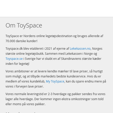
Om ToySpace
ToySpace er Nordens online legetøjsdestination og bruges allerede af
70.000 danske kunder!
Toyspace.dk blev etableret i 2021 af ejerne af
Lekekassen.no
, Norges
største online legetøjsbutik. Sammen med Lekekassen i Norge og
Toyspace.se
i Sverige har vi skabt en af Skandinaviens største kæder
inden for legetøj!
Vores ambitioner er at levere kendte mærker til lave priser, så hurtigt
som muligt, og at tilbyde markedets bedste kundeservice. Hvis du er
medlem af vores kundeklub,
My ToySpace
, kan du spare endnu mere på
vores i forvejen lave priser.
Vores normale leveringstid er 2-3 hverdage og pakker sendes fra vores
lager alle hverdage. Der kommer ingen ekstra omkostninger som told
eller moms på vores pakker.