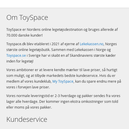
Om ToySpace
ToySpace er Nordens online legetøjsdestination og bruges allerede af
70.000 danske kunder!
Toyspace.dk blev etableret i 2021 af ejerne af
Lekekassen.no
, Norges
største online legetøjsbutik. Sammen med Lekekassen i Norge og
Toyspace.se
i Sverige har vi skabt en af Skandinaviens største kæder
inden for legetøj!
Vores ambitioner er at levere kendte mærker til lave priser, så hurtigt
som muligt, og at tilbyde markedets bedste kundeservice. Hvis du er
medlem af vores kundeklub,
My ToySpace
, kan du spare endnu mere på
vores i forvejen lave priser.
Vores normale leveringstid er 2-3 hverdage og pakker sendes fra vores
lager alle hverdage. Der kommer ingen ekstra omkostninger som told
eller moms på vores pakker.
Kundeservice