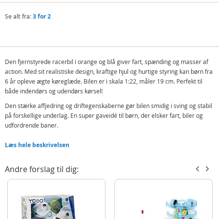
Se alt fra:
3 for 2
Den fjernstyrede racerbil i orange og blå giver fart, spænding og masser af
action. Med sit realistiske design, kraftige hjul og hurtige styring kan børn fra
6 år opleve ægte køreglæde. Bilen er i skala 1:22, måler 19 cm. Perfekt til
både indendørs og udendørs kørsel!
Den stærke affjedring og driftegenskaberne gør bilen smidig i sving og stabil
på forskellige underlag. En super gaveidé til børn, der elsker fart, biler og
udfordrende baner.
Indeholder:
Læs hele beskrivelsen
Rc bil
Kontroller
Andre forslag til dig:
Detaljer:
Mål bil: 19 x 8 x 4,5 cm
Mål æske: 33 x 10 x 9 cm