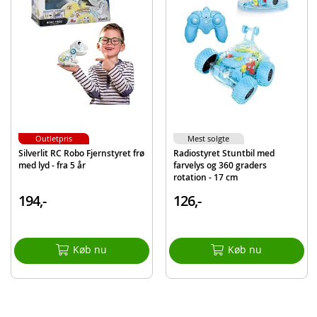
Batterikrav: 6 x AA-batterier (ikke inkluderet)
Skala: 1:22
Alder: fra 6 år
Produktdetaljer
Model
872292
EAN
7040698722924
Outletpris
Mest solgte
Silverlit RC Robo Fjernstyret frø
Radiostyret Stuntbil med
med lyd - fra 5 år
farvelys og 360 graders
rotation - 17 cm
194,-
126,-
Køb nu
Køb nu