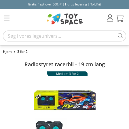
Gratis fragt over 500,-* | Hurtig levering | Toldfrit
Kur
Hjem
3 for 2
Radiostyret racerbil - 19 cm lang
Medlem 3 for 2