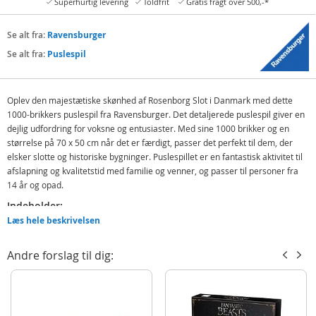
Superhurtig levering
Toldfrit
Gratis fragt over 500,-*
Se alt fra:
Ravensburger
Se alt fra:
Puslespil
Oplev den majestætiske skønhed af Rosenborg Slot i Danmark med dette
1000-brikkers puslespil fra Ravensburger. Det detaljerede puslespil giver en
dejlig udfordring for voksne og entusiaster. Med sine 1000 brikker og en
størrelse på 70 x 50 cm når det er færdigt, passer det perfekt til dem, der
elsker slotte og historiske bygninger. Puslespillet er en fantastisk aktivitet til
afslapning og kvalitetstid med familie og venner, og passer til personer fra
14 år og opad.
Indeholder:
Læs hele beskrivelsen
Ravensburger Puslespil - Rosenborg Slot
Detaljer:
Andre forslag til dig:
Antal brikker: 1000
Alder: fra 14 år
Produktdetaljer