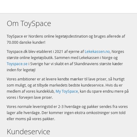
Om ToySpace
ToySpace er Nordens online legetøjsdestination og bruges allerede af
70.000 danske kunder!
Toyspace.dk blev etableret i 2021 af ejerne af
Lekekassen.no
, Norges
største online legetøjsbutik. Sammen med Lekekassen i Norge og
Toyspace.se
i Sverige har vi skabt en af Skandinaviens største kæder
inden for legetøj!
Vores ambitioner er at levere kendte mærker til lave priser, så hurtigt
som muligt, og at tilbyde markedets bedste kundeservice. Hvis du er
medlem af vores kundeklub,
My ToySpace
, kan du spare endnu mere på
vores i forvejen lave priser.
Vores normale leveringstid er 2-3 hverdage og pakker sendes fra vores
lager alle hverdage. Der kommer ingen ekstra omkostninger som told
eller moms på vores pakker.
Kundeservice