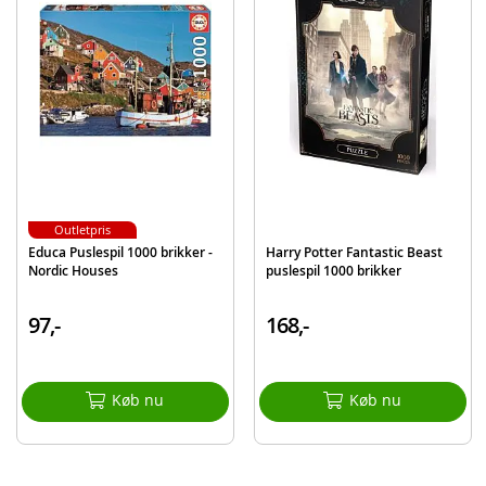
Model
12001336
EAN
4005555013365
Mærke
Ravensburger
Outletpris
Educa Puslespil 1000 brikker -
Harry Potter Fantastic Beast
Nordic Houses
puslespil 1000 brikker
97,-
168,-
Køb nu
Køb nu