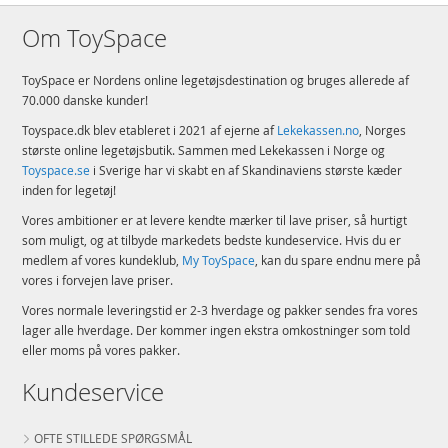
Om ToySpace
ToySpace er Nordens online legetøjsdestination og bruges allerede af
70.000 danske kunder!
Toyspace.dk blev etableret i 2021 af ejerne af
Lekekassen.no
, Norges
største online legetøjsbutik. Sammen med Lekekassen i Norge og
Toyspace.se
i Sverige har vi skabt en af Skandinaviens største kæder
inden for legetøj!
Vores ambitioner er at levere kendte mærker til lave priser, så hurtigt
som muligt, og at tilbyde markedets bedste kundeservice. Hvis du er
medlem af vores kundeklub,
My ToySpace
, kan du spare endnu mere på
vores i forvejen lave priser.
Vores normale leveringstid er 2-3 hverdage og pakker sendes fra vores
lager alle hverdage. Der kommer ingen ekstra omkostninger som told
eller moms på vores pakker.
Kundeservice
OFTE STILLEDE SPØRGSMÅL