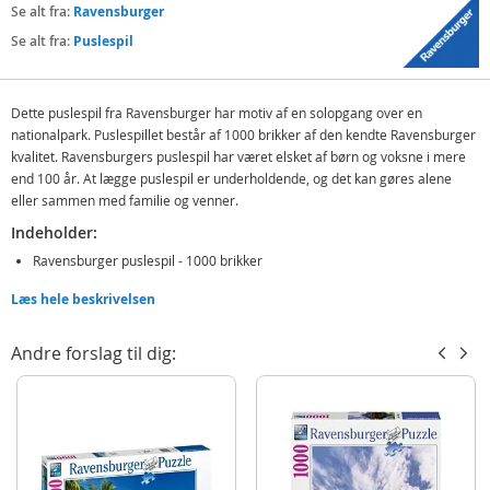
Se alt fra:
Ravensburger
Se alt fra:
Puslespil
Dette puslespil fra Ravensburger har motiv af en solopgang over en
nationalpark. Puslespillet består af 1000 brikker af den kendte Ravensburger
kvalitet. Ravensburgers puslespil har været elsket af børn og voksne i mere
end 100 år. At lægge puslespil er underholdende, og det kan gøres alene
eller sammen med familie og venner.
Indeholder:
Ravensburger puslespil - 1000 brikker
Læs hele beskrivelsen
Detaljer:
Mål færdig: 70 x 50 cm
Andre forslag til dig:
Antal brikker: 1000
Motiv: solopgang i nationalpark
Produktdetaljer
Model
167548
EAN
4005556167548