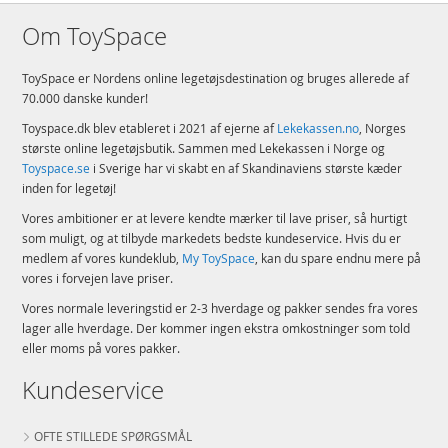
Om ToySpace
ToySpace er Nordens online legetøjsdestination og bruges allerede af
70.000 danske kunder!
Toyspace.dk blev etableret i 2021 af ejerne af
Lekekassen.no
, Norges
største online legetøjsbutik. Sammen med Lekekassen i Norge og
Toyspace.se
i Sverige har vi skabt en af Skandinaviens største kæder
inden for legetøj!
Vores ambitioner er at levere kendte mærker til lave priser, så hurtigt
som muligt, og at tilbyde markedets bedste kundeservice. Hvis du er
medlem af vores kundeklub,
My ToySpace
, kan du spare endnu mere på
vores i forvejen lave priser.
Vores normale leveringstid er 2-3 hverdage og pakker sendes fra vores
lager alle hverdage. Der kommer ingen ekstra omkostninger som told
eller moms på vores pakker.
Kundeservice
OFTE STILLEDE SPØRGSMÅL