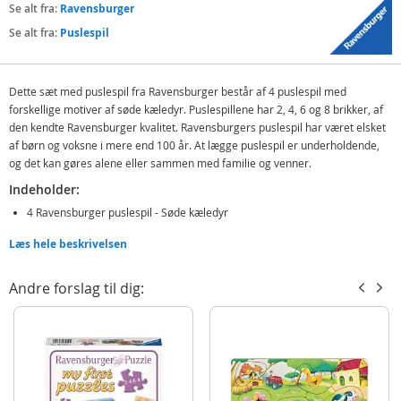
Se alt fra:
Ravensburger
Se alt fra:
Puslespil
Dette sæt med puslespil fra Ravensburger består af 4 puslespil med
forskellige motiver af søde kæledyr. Puslespillene har 2, 4, 6 og 8 brikker, af
den kendte Ravensburger kvalitet. Ravensburgers puslespil har været elsket
af børn og voksne i mere end 100 år. At lægge puslespil er underholdende,
og det kan gøres alene eller sammen med familie og venner.
Indeholder:
4 Ravensburger puslespil - Søde kæledyr
Læs hele beskrivelsen
Detaljer:
Antal brikker: 2, 4, 6 og 8
Andre forslag til dig:
Motiv: Kæledyr
Alder: fra 2 år
Produktdetaljer
Model
069514
EAN
4005556069514